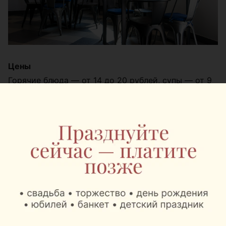
Цены
Горячие блюда — от 14 до 20 рублей, супы — от 9
до 10,5, паста — 9-11 рублей. Бокал вина — от 8
рублей.
СМОТРЕТЬ ОБЗОР
Лаунж-бар «Чайный пьяница»
Адрес: Интернациональная, 25а