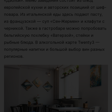
«Даблби». Меню заведения состоит из блюд
европейской кухни и авторских позициий от шеф-
повара. Из итальянской еды здесь подают пасту,
из французской — суп «Сен-Жермен» и клафути с
черникой. Также в гастробаре можно попробовать
бельгийскую похлебку «Ватерзой», стейки и
рыбные блюда. В алкогольной карте Twenty3 —
популярные напитки и большой выбор вин разных
регионов.