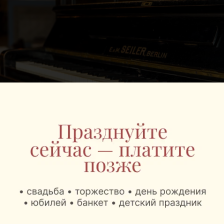
Планы
Летом откроется терасса с баром и, возможно,
грилем на улице. На площадке перед Honky Tonk
планируют проводить уличные выступления и
танцевальные шоу-программы.