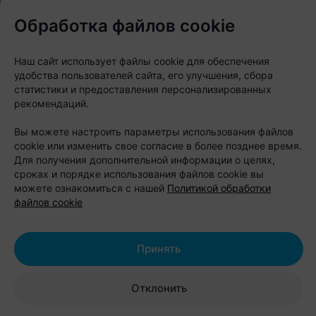
торговом центре МОМО рядом со станцией метро
Обработка файлов cookie
«Могилевская» — именно там теперь можно
увидеть вещи из новой «капсулы». В команде
Наш сайт использует файлы cookie для обеспечения
проекта подчеркивают: это не рядовой сувенир, а
удобства пользователей сайта, его улучшения, сбора
статистики и предоставления персонализированных
попытка честно рассказать о районе.
рекомендаций.
Вы можете настроить параметры использования файлов
cookie или изменить свое согласие в более позднее время.
Для получения дополнительной информации о целях,
сроках и порядке использования файлов cookie вы
можете ознакомиться с нашей
Политикой обработки
файлов cookie
Принять
Отклонить