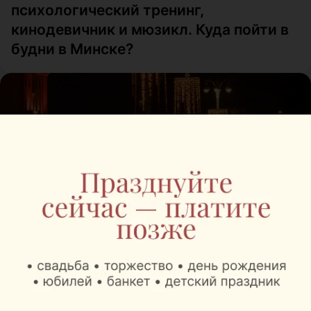
психологический тренинг,
кинодевичник и мюзикл. Куда пойти в
будни в Минске?
КУДА ПОЙТИ
Яркие квесты, шоу, балет, дегустации
и ретро-концерт. Куда пойти на
выходных в Минске?