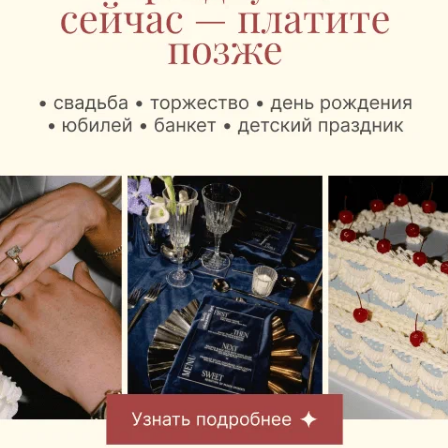
ТУРИЗМ
Потрясающе волшебный остров
Закинф!
Один из южных островов Греции, омываемый
Ионическим морем.