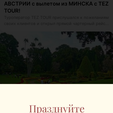
АВСТРИИ c вылетом из МИНСКА с TEZ
TOUR!
Туроператор TEZ TOUR прислушался к пожеланиям
своих клиентов и открыл прямой чартерный рейс
из Минска на горнолыжные курорты Австрии!
ТУРИЗМ
Шри-Ланка: найди свой рай!
По-настоящему райский отдых!