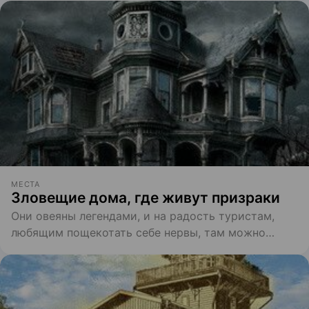
МЕСТА
Зловещие дома, где живут призраки
Они овеяны легендами, и на радость туристам,
любящим пощекотать себе нервы, там можно
стать свидетелем паранормальных явлений