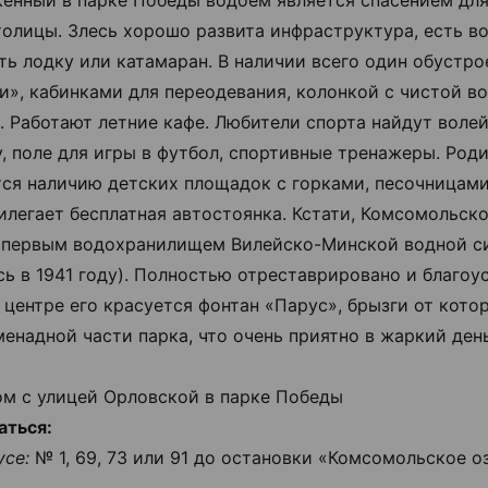
енный в парке Победы водоем является спасением дл
толицы. Злесь хорошо развита инфраструктура, есть 
ть лодку или катамаран. В наличии всего один обустр
и», кабинками для переодевания, колонкой с чистой в
. Работают летние кафе. Любители спорта найдут воле
, поле для игры в футбол, спортивные тренажеры. Род
ся наличию детских площадок с горками, песочницами,
илегает бесплатная автостоянка. Кстати, Комсомольск
 первым водохранилищем Вилейско-Минской водной с
сь в 1941 году). Полностью отреставрировано и благоу
В центре его красуется фонтан «Парус», брызги от кото
менадной части парка, что очень приятно в жаркий день
м с улицей Орловской в парке Победы
аться:
усе:
№ 1, 69, 73 или 91 до остановки «Комсомольское о