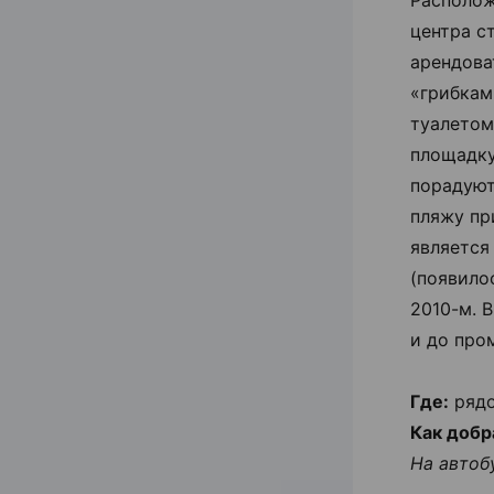
Располож
центра с
арендова
«грибкам
туалетом
площадку
порадуют
пляжу пр
является
(появило
2010-м. 
и до про
Где:
рядо
Как добр
На автоб