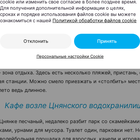
cookie или изменить свое согласие в более позднее время.
Для получения дополнительной информации о целях,
сроках и порядке использования файлов cookie вы можете
ознакомиться с нашей
Политикой обработки файлов cookie
кое водохранилище
Отклонить
Принять
оначально создавалось для хозяйственных и техническ
Персональные настройки Cookie
ено в микрорайоне Зеленый Луг. Однако время идет, и
 зона отдыха. Здесь есть несколько пляжей, пристань,
ая станции. Можно смело приезжать и «столбить» мест
лето ведь длинное.
Кафе возле Цнянского водохранили
 Цнянке песчаный, недалеко разбит парк со скамейками
ками, урнами для мусора. Туалет один, парковки нет. Н
волейбольная площадка для взрослых, качели и игрова