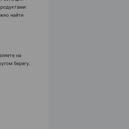
продуктами:
ожно найти
вляете на
угом берегу.