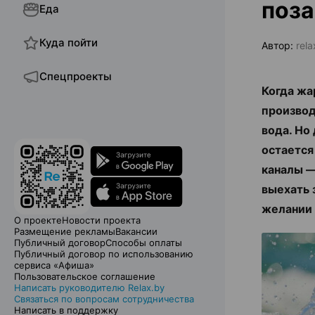
поза
Еда
Куда пойти
Автор:
rel
Спецпроекты
Когда жа
производ
вода. Но
остается
каналы —
выехать 
желании 
О проекте
Новости проекта
Размещение рекламы
Вакансии
Публичный договор
Способы оплаты
Публичный договор по использованию
сервиса «Афиша»
Пользовательское соглашение
Написать руководителю Relax.by
Связаться по вопросам сотрудничества
Написать в поддержку