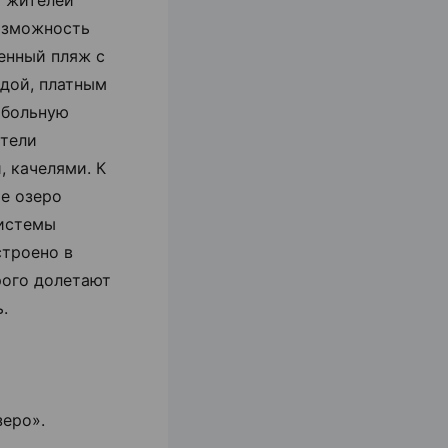
я жителей
возможность
оенный пляж с
одой, платным
йбольную
ители
 качелями. К
ое озеро
истемы
строено в
рого долетают
.
зеро».