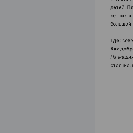
детей. П
летних и
большой 
Где:
севе
Как добр
На маши
стоянке,