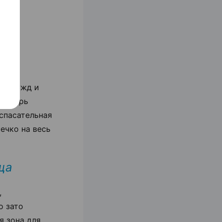
их нужд и
 теперь
 спасательная
ечко на весь
ща
,
о зато
я зона для