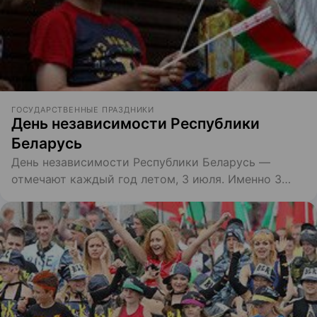
ГОСУДАРСТВЕННЫЕ ПРАЗДНИКИ
День независимости Республики
Беларусь
День независимости Республики Беларусь ―
отмечают каждый год летом, 3 июля. Именно 3
июля 1944 года Минск, столицу Беларуси,
окончательно освободили от немецко-фашистских
захватчиков. На relax.by Вы узнаете где можно
отметить День Независимости РБ.