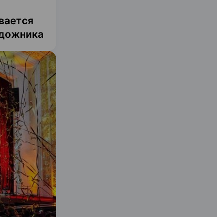
ывается
удожника