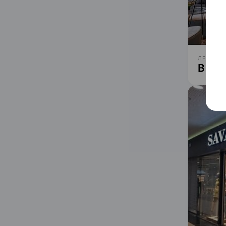
ЛЕНТА Н
В го