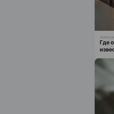
ЛЕНТА Н
Где 
изве