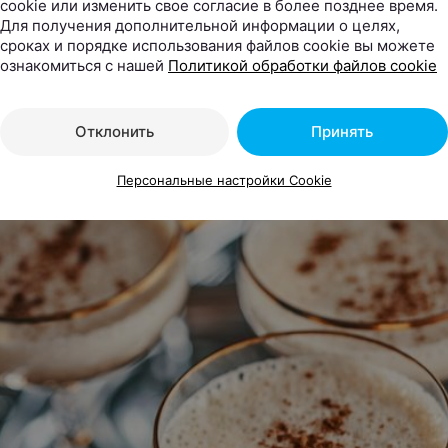
cookie или изменить свое согласие в более позднее время.
Для получения дополнительной информации о целях,
сроках и порядке использования файлов cookie вы можете
ознакомиться с нашей
Политикой обработки файлов cookie
 БРЕСТА
coffe, моти, осенняя фотозона с сапогами
Отклонить
Принять
сное кафе в Бресте
Персональные настройки Cookie