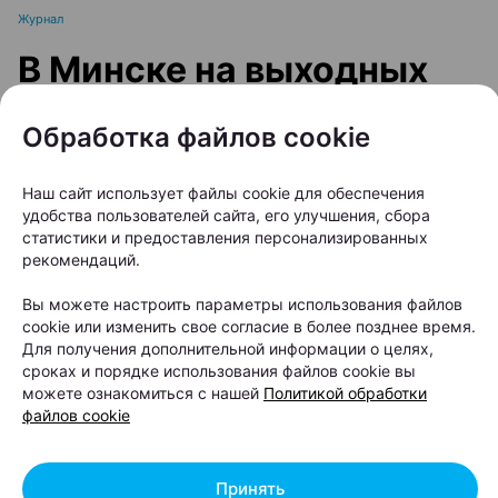
Журнал
В Минске на выходных
пройдет большой
Обработка файлов cookie
фестиваль для
любителей животных
Наш сайт использует файлы cookie для обеспечения
удобства пользователей сайта, его улучшения, сбора
статистики и предоставления персонализированных
Автор:
relax.by, 07.08.2026
рекомендаций.
Вы можете настроить параметры использования файлов
8 и 9 августа на берегу Цнянского водохранилища,
cookie или изменить свое согласие в более позднее время.
в парке Lakeside Park («Северный берег»),
Для получения дополнительной информации о целях,
сроках и порядке использования файлов cookie вы
состоится Pets Fest — крупный фестиваль,
можете ознакомиться с нашей
Политикой обработки
посвященный владельцам собак, кошек и других
файлов cookie
домашних питомцев. Вход на территорию
свободный.
Принять