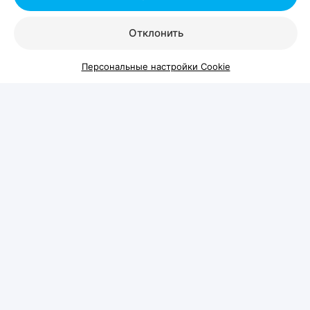
Отклонить
Персональные настройки Cookie
Шестой год подряд
Pets Fest проводится уже в шестой раз и
традиционно собирает не только хозяев
животных, но и семьи с детьми, а также всех,