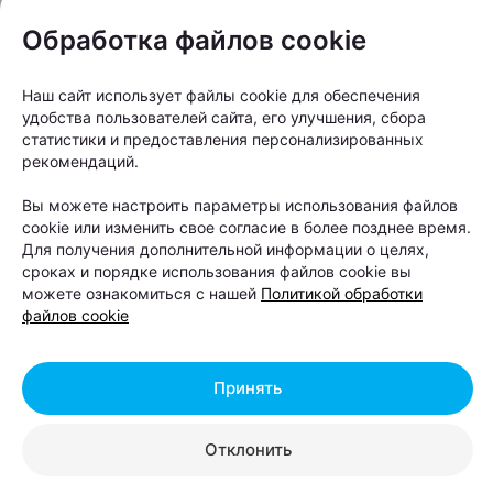
романтикой», — объясняют в
Обработка файлов cookie
«Офистон Маркет».
Наш сайт использует файлы cookie для обеспечения
Что внутри коллекции?
удобства пользователей сайта, его улучшения, сбора
статистики и предоставления персонализированных
В линейку вошли футболки, бейсболка, стикеры,
рекомендаций.
брелоки и значки. Принты на них не заигрывают с
Вы можете настроить параметры использования файлов
«картинкой» — вместо этого на вещах реальные
cookie или изменить свое согласие в более позднее время.
Шабаны: серые панельные кварталы,
Для получения дополнительной информации о целях,
сроках и порядке использования файлов cookie вы
промышленный пейзаж, атмосфера улицы
можете ознакомиться с нашей
Политикой обработки
Селицкого, соседство с МКАД. Авторы называют
файлов cookie
это честной городской фактурой, которую
невозможно придумать искусственно.
Принять
Отклонить