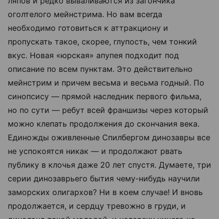
ляпов и редко вываливаются из загончика
оголтелого мейнстрима. Но вам всегда
необходимо готовиться к аттракциону и
пропускать такое, скорее, глупость, чем тонкий
вкус. Новая «юрская» апупея подходит под
описание по всем пунктам. Это действительно
мейнстрим и причем весьма и весьма годный. По
синопсису — прямой наследник первого фильма,
но по сути — ребут всей франшизы через который
можно клепать продолжения до скончания века.
Единожды оживленные Спилбергом динозавры все
не успокоятся никак — и продолжают рвать
публику в клочья даже 20 лет спустя. Думаете, три
серии динозаврьего бытия чему-нибудь научили
заморских олигархов? Ни в коем случае! И вновь
продолжается, и сердцу тревожно в груди, и