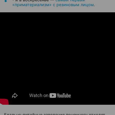
«приматериализм» с резиновым лицом
.
Едально-питейные заведения понемногу отходят