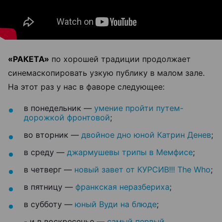
«РАКЕТА»
по хорошей традиции продолжает
синемаскопировать узкую публику в малом зале.
На этот раз у нас в фаворе следующее:
в понедельник —
умение пройти путем-
дорожкой фронтовой
;
во вторник —
двойное дно юной Катрин Денев
;
в среду —
джармушевы трипы в Мемфисе
;
в четверг —
новый завет от КУРСИВ!!! The Who
;
в пятницу —
франкская неразбериха
;
в субботу —
юный Вуди на блюде
;
- и в воскресенье —
самый первый