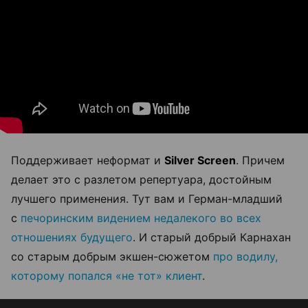
Поддерживает неформат и
Silver Screen
. Причем
делает это с разлетом репертуара, достойным
лучшего применения. Тут вам и Герман-младший
с
печоринским видением недалекого во всех
отношениях будущего
. И старый добрый Карнахан
со старым добрым экшен-сюжетом
про водилу,
которому попался «не тот» клиент
.