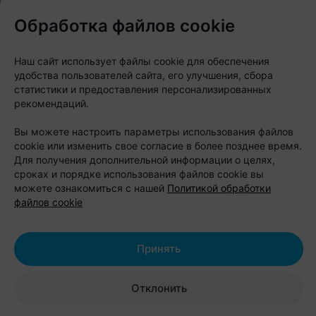
Старт продаж на сеансы «Человек-
Обработка файлов cookie
паук: Нет пути домой» обрушил сайты
по реализации билетов
Наш сайт использует файлы cookie для обеспечения
удобства пользователей сайта, его улучшения, сбора
статистики и предоставления персонализированных
рекомендаций.
Вы можете настроить параметры использования файлов
cookie или изменить свое согласие в более позднее время.
Для получения дополнительной информации о целях,
сроках и порядке использования файлов cookie вы
можете ознакомиться с нашей
Политикой обработки
файлов cookie
Принять
НОВОСТИ
Лекции по искусству, встречи с
Отклонить
сомелье и фильмы-концерты: что
предлагают кинотеатры в декабре?