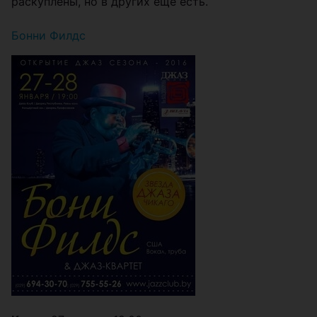
раскуплены, но в других еще есть.
Бонни Филдс