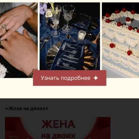
«Легенды Голливуда» — это история о том, как
создаются киношедевры «фабрики грез» на
лучшей киностудии мира в Голливуде. Когда
вместе собираются продюсер, режиссер,
сценарист и… сексапильная секретарша —
происходит создание фильма, который вскоре
становится легендой.
Перенестись в Золотую эпоху Голливуда помогут
вам не только сюжет, но и соответствующие
костюмы актеров, декорации, звуковое
сопровождение и атмосфера спектакля. К слову,
билетов осталось единицы!
«Жена на двоих»