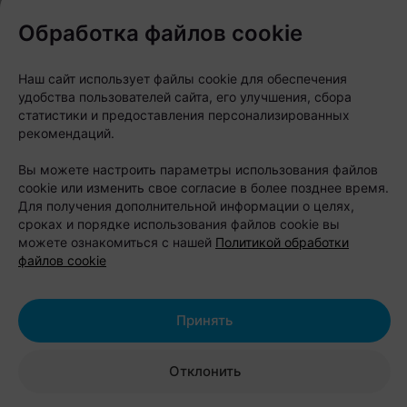
Обработка файлов cookie
Наш сайт использует файлы cookie для обеспечения
удобства пользователей сайта, его улучшения, сбора
статистики и предоставления персонализированных
рекомендаций.
Вы можете настроить параметры использования файлов
cookie или изменить свое согласие в более позднее время.
Шестой год подряд
Для получения дополнительной информации о целях,
сроках и порядке использования файлов cookie вы
можете ознакомиться с нашей
Политикой обработки
Pets Fest проводится уже в шестой раз и
файлов cookie
традиционно собирает не только хозяев
животных, но и семьи с детьми, а также всех,
Принять
кому интересна тема зоозащиты и активного
отдыха на природе. В этом сезоне организаторы
Отклонить
добавили новые тематические зоны и расширили
список активностей для гостей разных возрастов.