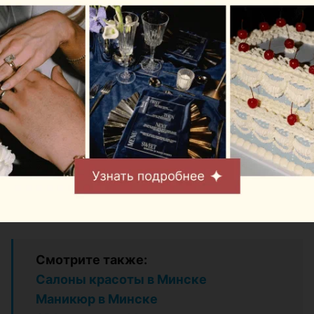
выкупам, тем лояльнее они будут к вам относиться
и обязательно во всем помогут.
Для полной подготовки к свадьбе ваших друзей
или близких вам нужно будет еще вооружиться
красивым поздравлением
,
оригинальными тостами
и, конечно же, отличным
подарком для молодожен
.
Источники:
dvoe.by
aprilstudio.net
unassvadba.ru
ledinn.ru
Смотрите также:
Салоны красоты в Минске
Маникюр в Минске