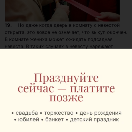
19.
Но даже когда дверь в комнату с невестой
открыта, это вовсе не означает, что выкуп окончен.
В комнате жениха может ожидать подсадная
невеста. В таких случаях в невесту наряжают
мужчину или старушку. То есть, представьте, что в
комнате находится три невесты в платьях, лица
невест спрятаны под белой тканью (или плотной
фатой). Жених, путем примерки обручального
кольца, должен угадать, кто из трех его любимая
невеста.
20.
Войдя в комнату, жених видит перед собой
коробки. Он должен угадать, в какой из коробок
спрятана туфелька невесты.
Главное во время выкупа помнить, что чем больше
вы будете предлагать подружкам невесты