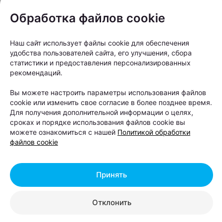
международных рейсов и созданы с учетом
разных сценариев путешествия, от короткой
Обработка файлов cookie
командировки до длительного международного
перелета.
Наш сайт использует файлы cookie для обеспечения
удобства пользователей сайта, его улучшения, сбора
статистики и предоставления персонализированных
рекомендаций.
Вы можете настроить параметры использования файлов
cookie или изменить свое согласие в более позднее время.
Для получения дополнительной информации о целях,
сроках и порядке использования файлов cookie вы
можете ознакомиться с нашей
Политикой обработки
файлов cookie
Принять
Отклонить
В зоне вылета региональных рейсов пассажиры