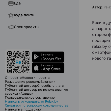
Еда
Автор:
rela
Куда пойти
Если в д
Спецпроекты
аппарат 
старом ф
проверит
relax.by
смартфон
нового г
О проекте
Новости проекта
Размещение рекламы
Вакансии
Публичный договор
Способы оплаты
Публичный договор по использованию
сервиса «Афиша»
Пользовательское соглашение
Написать руководителю Relax.by
Связаться по вопросам сотрудничества
Написать в поддержку