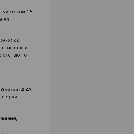
 частотой 1.5
аняя
R SGX544
 от игровых
е отстают от
 Android 4.4?
которая
ожения,
ть