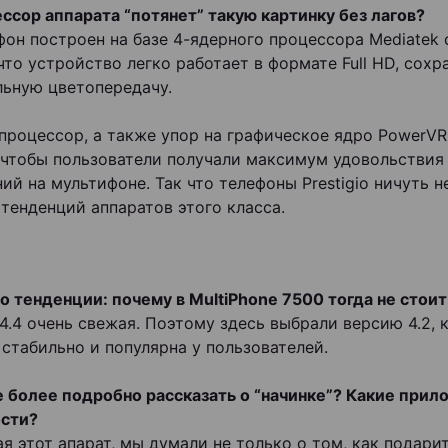
ессор аппарата “потянет” такую картинку без лагов?
фон построен на базе 4-ядерного процессора Mediatek с
что устройство легко работает в формате Full HD, сохр
ьную цветопередачу.
роцессор, а также упор на графическое ядро PowerV
 чтобы пользователи получали максимум удовольствия
ий на мультифоне. Так что телефоны Prestigio ничуть н
тенденций аппаратов этого класса.
 о тенденции: почему в MultiPhone 7500 тогда не стоит
 4.4 очень свежая. Поэтому здесь выбрали версию 4.2, 
 стабильно и популярна у пользователей.
 более подробно рассказать о “начинке”? Какие прил
сти?
ая этот апарат, мы думали не только о том, как подари