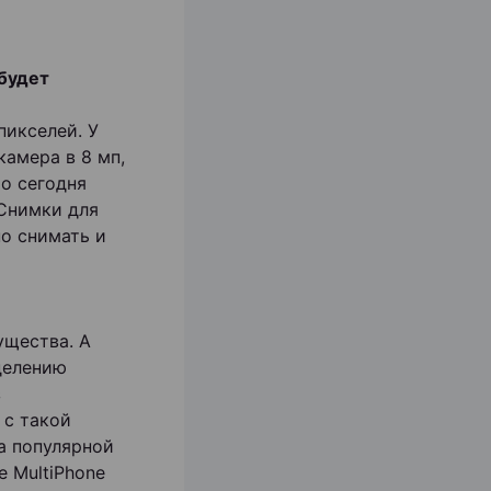
 будет
пикселей. У
камера в 8 мп,
Но сегодня
 Снимки для
но снимать и
ущества. А
делению
з
 с такой
а популярной
е MultiPhone