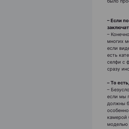
было про
– Если п
заключат
– Конечно
многих м
если вид
есть кат
селфи с 
сразу ин
– То ест
– Безусл
если мы 
должны б
особенно
камерой
моделью 