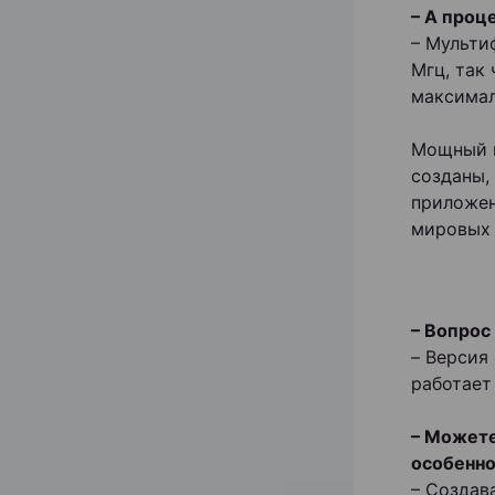
– А проц
– Мульти
Мгц, так 
максимал
Мощный п
созданы,
приложен
мировых 
– Вопрос
– Версия
работает
– Можете
особенно
– Создав