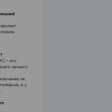
внешней
озволяет
словиях.
х?
FC – это
воего личного
ключение не
телефоне, и у
.
го