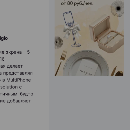
ЭФФЕКТИВНАЯ РЕКЛАМА НА САЙТЕ
igio
ие экрана – 5
16
рая делает
а представлял
 в MultiPhone
solution с
стичным, будто
ние добавляет