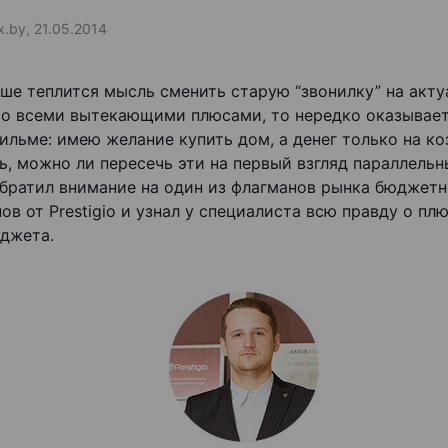
x.by, 21.05.2014
уше теплится мысль сменить старую “звонилку” на акт
со всеми вытекающими плюсами, то нередко оказывает
ильме: имею желание купить дом, а денег только на ко
ь, можно ли пересечь эти на первый взгляд параллельн
 обратил внимание на один из флагманов рынка бюджет
ов от Prestigio и узнал у специалиста всю правду о пл
аджета.