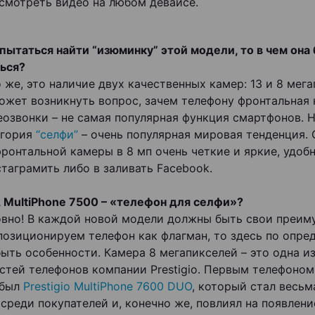
смотреть видео на любом девайсе.
опытаться найти “изюминку” этой модели, то в чем она
ься?
 же, это наличие двух качественных камер: 13 и 8 мега
ожет возникнуть вопрос, зачем телефону фронтальная 
еозвонки – не самая популярная функция смартфонов. 
егория
“селфи”
– очень популярная мировая тенденция.
фронтальной камеры в 8 мп очень четкие и яркие, удоб
стаграмить либо в заливать Facebook.
ь, MultiPhone 7500 – «телефон для селфи»?
овно! В каждой новой модели должны быть свои преим
позиционируем телефон как флагман, то здесь по опре
ыть особенности. Камера 8 мегапикселей – это одна и
стей телефонов компании Prestigio. Первым телефоном
 был
Prestigio MultiPhone 7600 DUO
, который стал весьм
среди покупателей и, конечно же, повлиял на появлени