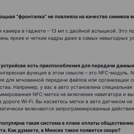
мощная “фронталка” не повлияла на качество снимков 
я камера в гаджете – 13 мп с двойной вспышкой. Это п
чень яркие и четкие кадры даже в самых невыгодных у
в устройсве есть приспособления для передачи данны
интересная функция в этом смысле – это NFC-модуль. N
ия для мгновенной передачи файлов или организации с
ства. Например, у вас в авто установлена специальная
ммированная NFC-метка на включение навигатора и вы
 дороге Wi-Fi. Вы касаетесь метки в авто датчиком на 
матически включаются запрограммированные действия
 популярна такая система в плане оплаты общественно
та. Как думаете, в Минске такое появится скоро?