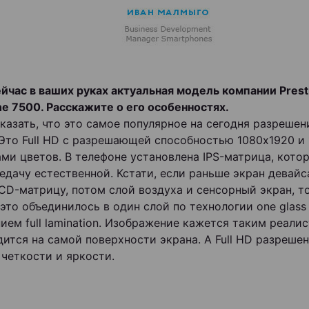
сейчас в ваших руках актуальная модель компании Prest
ne 7500. Расскажите о его особенностях.
сказать, что это самое популярное на сегодня разрешен
Это Full HD с разрешающей способностью 1080x1920 и 
ми цветов. В телефоне установлена IPS-матрица, кото
едачу естественной. Кстати, если раньше экран девайс
LCD-матрицу, потом слой воздуха и сенсорный экран, то
это объединилось в один слой по технологии one glass 
ием full lamination. Изображение кажется таким реали
дится на самой поверхности экрана. А Full HD разреше
 четкости и яркости.