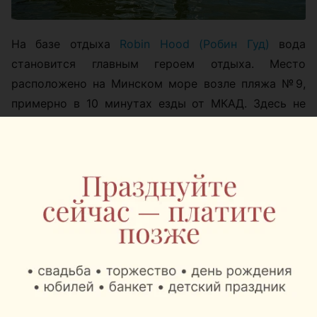
На базе отдыха
Robin Hood (Робин Гуд)
вода
становится главным героем отдыха. Место
расположено на Минском море возле пляжа №9,
примерно в 10 минутах езды от МКАД. Здесь не
нужно выбирать между спокойным вечером с
видом на закат и активным днем на гидроцикле:
оба сценария легко помещаются в один уикенд.
На территории находятся три домика, русская
баня на дровах, джакузи под открытым небом и
крытая беседка с мангальной зоной. Можно
приехать компанией, устроить ужин у воды,
сходить в баню, а потом сидеть в джакузи и
смотреть на водохранилище.