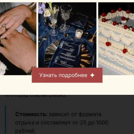
Летом у Robin Hood особенно много водных
развлечений. Гости могут арендовать гидроциклы,
катер, катамараны, сапборды, аквакар, покататься
на банане или водных подушках. Для тех, кто
предпочитает тишину, есть рыбалка прямо с
территории базы.
Главная фишка локации — расположение прямо на
воде. Поэтому даже обычный отдых с мангалом
здесь ощущается чуть более отпускным: рядом
плеск воды, открытые виды и никакого ощущения,
что город совсем близко.
Стоимость:
зависит от формата
отдыха и составляет от 25 до 1000
рублей.