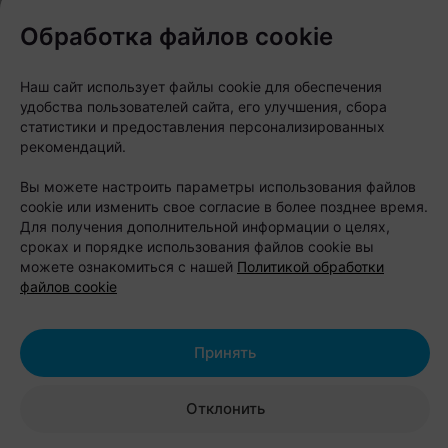
террасой или приехать с палаткой. Несмотря на
Обработка файлов cookie
формат кемпинга, условия вполне комфортные: на
территории есть душевые, туалеты, летняя кухня,
Наш сайт использует файлы cookie для обеспечения
удобства пользователей сайта, его улучшения, сбора
оборудованные беседки и зоны барбекю.
статистики и предоставления персонализированных
рекомендаций.
Летом скучать здесь не придется. Гостям
предлагают прокат сапбордов, лодок, байдарок,
Вы можете настроить параметры использования файлов
cookie или изменить свое согласие в более позднее время.
катамаранов, велосипедов и квадроциклов. Есть
Для получения дополнительной информации о целях,
футбольное поле, волейбольная и баскетбольная
сроках и порядке использования файлов cookie вы
можете ознакомиться с нашей
Политикой обработки
площадки, тир, батут, детский городок, а для
файлов cookie
компаний организуют лазертаг, корпоративы и
тимбилдинг. Любители рыбалки тоже найдут себе
занятие - Вилейское водохранилище давно
Принять
считается одним из популярных мест для ловли
рыбы.
Отклонить