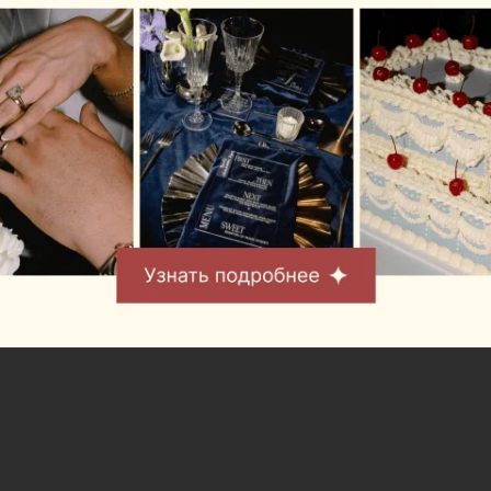
некоторых заведениях, используя жидкий дым. У
нас он настоящий. Кстати, картофель фри мы
также готовим на открытом огне. Получается
особенно вкусно. Многие возвращаются к нам
отчасти из-за вкусного соуса — он фирменный и о
его составе мы никому не рассказываем.
Геворг постоянно контролирует процесс готовки:
все должно быть идеально. А еще бывают дни,
когда владелец сам делает гостям бургеры.