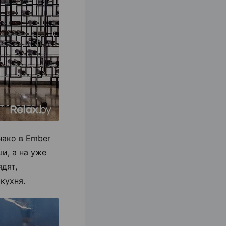
нако в Ember
и, а на уже
дят,
кухня.