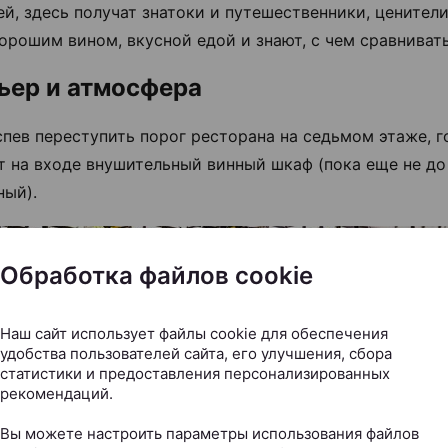
ей, здесь получат знатоки и путешественники, ценител
хорошим вином, вкусной едой и знают, с чем сравнивать
ьер и атмосфера
спев переступить порог ресторана на седьмом этаже, г
т на входе внушительный винный шкаф (пока еще не до
ный).
Обработка файлов cookie
Наш сайт использует файлы cookie для обеспечения
удобства пользователей сайта, его улучшения, сбора
статистики и предоставления персонализированных
рекомендаций.
Вы можете настроить параметры использования файлов