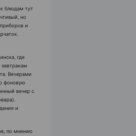
 к блюдам тут
чтивый, но
 приборов и
рчаток.
инска, где
к завтракам
те. Вечерами
ую фоновую
инный вечер с
вара).
дения и
ие, по мнению