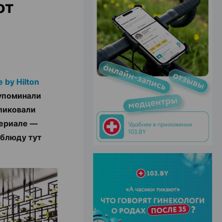
от
ЭФФЕКТИВНАЯ РЕКЛАМА НА САЙТЕ
 by Hilton
упоминали
ликовали
териале —
 блюду тут