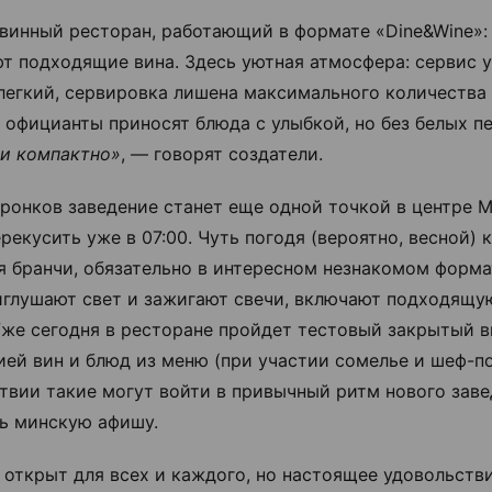
винный ресторан, работающий в формате «Dine&Wine»:
т подходящие вина. Здесь уютная атмосфера: сервис у
легкий, сервировка лишена максимального количества
а официанты приносят блюда с улыбкой, но без белых пе
и компактно»
, — говорят создатели.
ронков заведение станет еще одной точкой в центре М
рекусить уже в 07:00. Чуть погодя (вероятно, весной) 
я бранчи, обязательно в интересном незнакомом форма
иглушают свет и зажигают свечи, включают подходящ
Уже сегодня в ресторане пройдет тестовый закрытый в
ией вин и блюд из меню (при участии сомелье и шеф-по
твии такие могут войти в привычный ритм нового заве
ь минскую афишу.
 открыт для всех и каждого, но настоящее удовольств