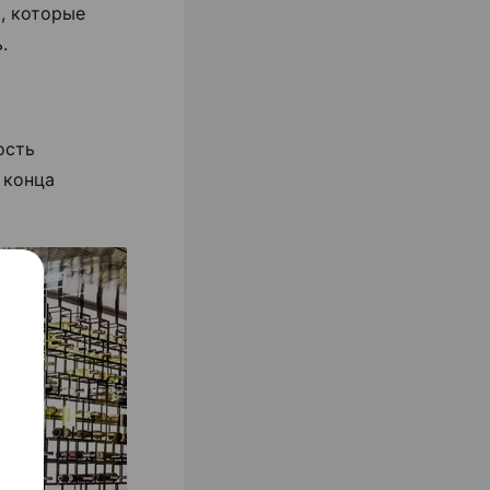
и, которые
.
ость
 конца