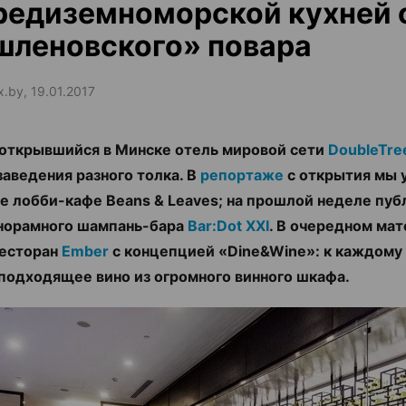
редиземноморской кухней 
шленовского» повара
x.by, 19.01.2017
открывшийся в Минске отель мировой сети
DoubleTree
 заведения разного толка. В
репортаже
с открытия мы 
е лобби-кафе Beans & Leaves; на прошлой неделе пуб
норамного шампань-бара
Bar:Dot XXI
. В очередном ма
ресторан
Ember
с концепцией «Dine&Wine»: к каждому
подходящее вино из огромного винного шкафа.