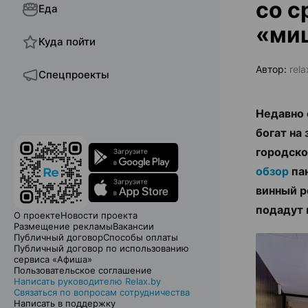
со с
Еда
«ми
Куда пойти
Автор:
rela
Спецпроекты
Недавно 
богат на
городско
обзор
па
винный 
подадут 
О проекте
Новости проекта
Размещение рекламы
Вакансии
Публичный договор
Способы оплаты
Публичный договор по использованию
сервиса «Афиша»
Пользовательское соглашение
Написать руководителю Relax.by
Связаться по вопросам сотрудничества
Написать в поддержку