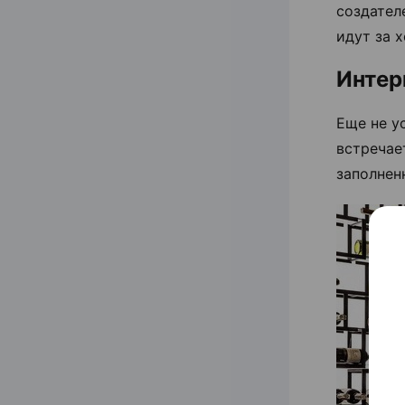
создател
идут за 
Интер
Еще не у
встречае
заполнен