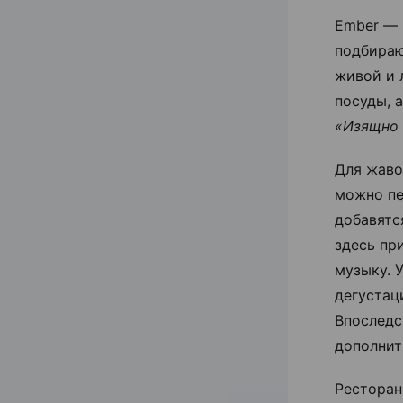
Ember — 
подбираю
живой и 
посуды, 
«Изящно 
Для жаво
можно пе
добавятс
здесь пр
музыку. 
дегустац
Впоследс
дополнит
Ресторан