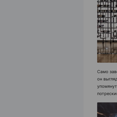
Само зав
он выгля
упомянут
потрески