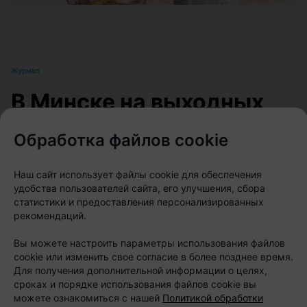
Журнал
В Минске на выходных
пройдет большой
Обработка файлов cookie
фестиваль для
любителей животных
Наш сайт использует файлы cookie для обеспечения
удобства пользователей сайта, его улучшения, сбора
статистики и предоставления персонализированных
Автор:
relax.by, 07.08.2026
рекомендаций.
Вы можете настроить параметры использования файлов
8 и 9 августа на берегу Цнянского водохранилища,
cookie или изменить свое согласие в более позднее время.
Для получения дополнительной информации о целях,
в парке Lakeside Park («Северный берег»),
сроках и порядке использования файлов cookie вы
состоится Pets Fest — крупный фестиваль,
можете ознакомиться с нашей
Политикой обработки