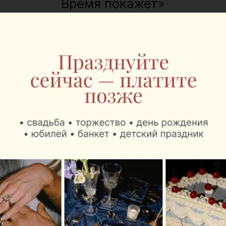
Время покажет»
Фотограф:
Кирилл Власов
Другие материалы рубрики читайте
здесь
ИНТЕРЕСНОЕ ПО ТЕМЕ:
НОВОЕ МЕСТО: ДЕМОКРАТИЧНАЯ «Т.О.Ч.КА.» —
ВМЕСТО БЫВШЕГО SEVEN
АВТОЗАМЕНА: УЧИМСЯ ОТЛИЧАТЬ МЕСТНУЮ
МОЦАРЕЛЛУ ОТ ИТАЛЬЯНСКОЙ С ПОВАРОМ