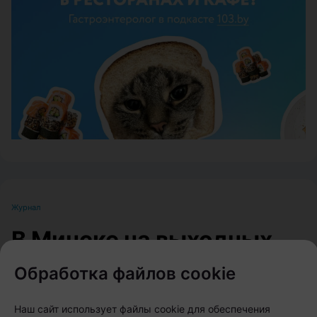
ЭФФЕКТИВНАЯ РЕКЛАМА НА САЙТЕ
Журнал
В Минске на выходных
пройдет большой
Обработка файлов cookie
фестиваль для
любителей животных
Наш сайт использует файлы cookie для обеспечения