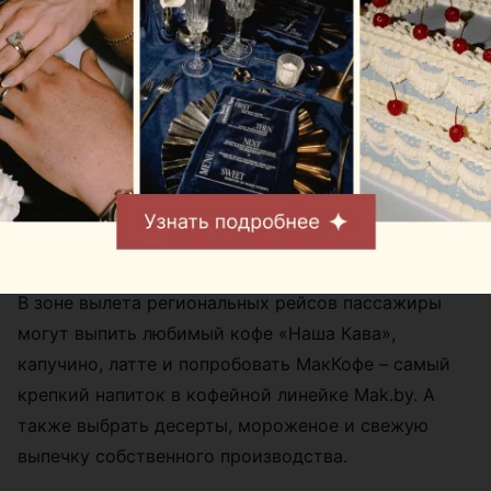
В зоне вылета региональных рейсов пассажиры
могут выпить любимый кофе «Наша Кава»,
капучино, латте и попробовать МакКофе – самый
крепкий напиток в кофейной линейке Mak.by. А
также выбрать десерты, мороженое и свежую
выпечку собственного производства.