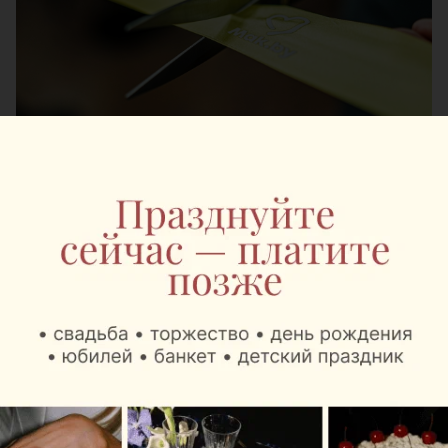
Фото предоставлены Mak.by
В пятницу, 7 августа, в Национальном аэропорту
Минск начали работу сразу два Mak.Cafe. Они
расположены в зонах вылета региональных и
международных рейсов и созданы с учетом
разных сценариев путешествия, от короткой
командировки до длительного международного
перелета.