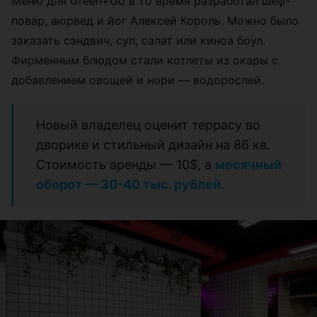
Меню для Green+Go в то время разработал шеф-
повар, аюрвед и йог Алексей Король. Можно было
заказать сэндвич, суп, салат или киноа боул.
Фирменным блюдом стали
котлеты из окары с
добавлением овощей и нори — водорослей.
Новый владелец оценит террасу во
дворике и стильный дизайн на 86 кв.
Стоимость аренды
—
10$, а
месячный
оборот — 30-40 тыс. рублей.