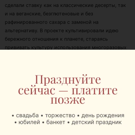
сделали ставку как на классические десерты, так
и на веганские, безглютеновые и без
рафинированного сахара с заменой на
альтернативу. В проекте культивировали идею
бережного отношения к планете, стараясь
прививать культуру использования многоразовых
кружек и сокращать потребление пластика.
При покупке сети цена
—
29 000$ (от
72 000 рублей)
. По отдельности:
«
Маяк Минска
»
—
13 000
$ (от 32 000
рублей)
и
«
Новая Боровая
»
—
19 000
$
(от 47 000 рублей).