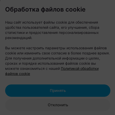
Автор:
relax.by, 03.08.2026
Обработка файлов cookie
Летом хочется хотя бы на время выключить
Наш сайт использует файлы cookie для обеспечения
удобства пользователей сайта, его улучшения, сбора
рабочие чаты, сменить картинку и оказаться там,
статистики и предоставления персонализированных
где вместо шума города слышны птицы, вода или
рекомендаций.
мяч на спортивной площадке. Собрали места для
Вы можете настроить параметры использования файлов
разного отдыха и бюджета: с беседками, банями,
cookie или изменить свое согласие в более позднее время.
велопрогулками, пляжами, спортом, лесом и
Для получения дополнительной информации о целях,
сроках и порядке использования файлов cookie вы
форматами, где можно просто выдохнуть.
можете ознакомиться с нашей
Политикой обработки
файлов cookie
База отдыха на воде Robin Hood
Принять
(Робин Гуд): где можно жить,
париться и кататься на
Отклонить
гидроцикле