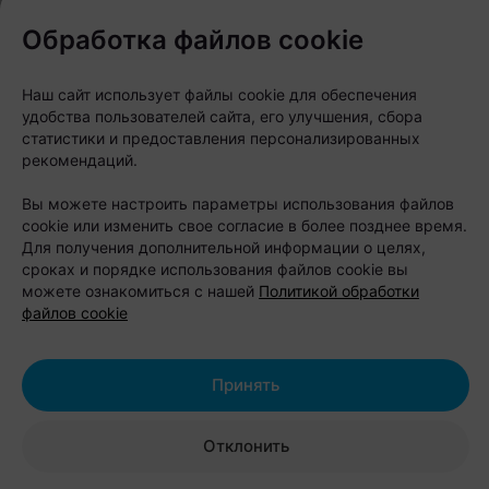
считается одним из популярных мест для ловли
Обработка файлов cookie
рыбы.
Наш сайт использует файлы cookie для обеспечения
удобства пользователей сайта, его улучшения, сбора
Стоимость проживания:
статистики и предоставления персонализированных
четырехместный домик — 130 рублей
рекомендаций.
в будние дни и 160 рублей в выходные;
Вы можете настроить параметры использования файлов
двухместный домик — от 100 рублей в
cookie или изменить свое согласие в более позднее время.
сутки;
Для получения дополнительной информации о целях,
сроках и порядке использования файлов cookie вы
размещение в палатке — 17 рублей с
можете ознакомиться с нашей
Политикой обработки
человека в сутки;
файлов cookie
дети до 12 лет отдыхают бесплатно.
В стоимость отдыха уже входят
Принять
пользование душевыми, спортивными
площадками, детским городком,
Отклонить
батутами, летней кухней, парковкой и