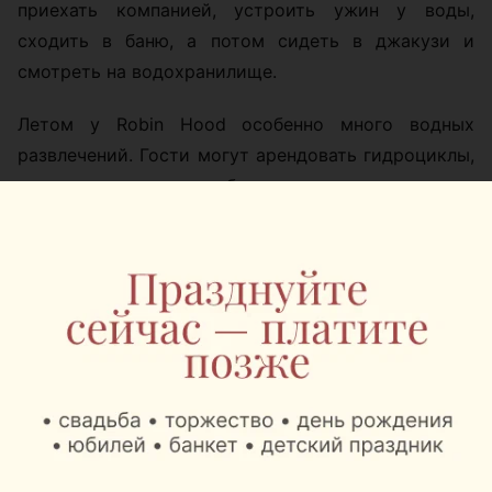
приехать компанией, устроить ужин у воды,
сходить в баню, а потом сидеть в джакузи и
смотреть на водохранилище.
Летом у Robin Hood особенно много водных
развлечений. Гости могут арендовать гидроциклы,
катер, катамараны, сапборды, аквакар, покататься
на банане или водных подушках. Для тех, кто
предпочитает тишину, есть рыбалка прямо с
территории базы.
Главная фишка локации — расположение прямо на
воде. Поэтому даже обычный отдых с мангалом
здесь ощущается чуть более отпускным: рядом
плеск воды, открытые виды и никакого ощущения,
что город совсем близко.