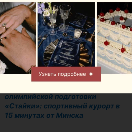
Стоимость:
зависит от формата
отдыха и составляет от 25 до 1000
рублей.
Адрес:
Заславское водохранилище,
Минское море, пляж №9
Бронирование:
по предоплате
Контакты:
+375 29 620-11-20
Республиканский центр
олимпийской подготовки
«Стайки»: спортивный курорт в
15 минутах от Минска