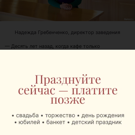
Надежда Гребенченко, директор заведения
— Десять лет назад, когда кафе только
задумывалось, главной идеей было — создать
уютное семейное заведение для жителей района.
Как в Европе, когда соседи, знакомые, друзья
собираются и проводят вместе вечера, выходные,
отмечают важные события.
Центр Минска не рассматривался в принципе — он
больше для громких вечеринок. Наша идея была в
семейности, домашнем уюте. Что касается самой
локации, то именно этот район выбрали потому,