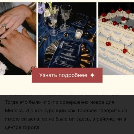
что на тот момент он был хорошо обжит. Здесь не
было активной стройки. Казалось, люди вокруг
друг друга знают, а это гармонично вписывалось в
концепцию.
Идея местного кафе отразилась и в дизайне. Если
присмотреться, можно заметить, что «Бейкери дю
Солей» оформлено в виде внутреннего дворика.
Конкуренция
Начинали мы со свежей выпечки — булочек,
круассанов — и хорошего качественного хлеба.
Тогда это было что-то совершенно новое для
Минска. И о конкуренции как таковой говорить не
имело смысла: ее не было ни здесь, в районе, ни в
центре города.