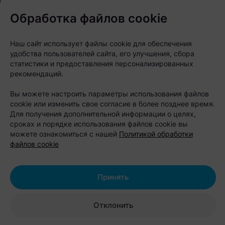
Обработка файлов cookie
Наш сайт использует файлы cookie для обеспечения
удобства пользователей сайта, его улучшения, сбора
статистики и предоставления персонализированных
рекомендаций.
Вы можете настроить параметры использования файлов
cookie или изменить свое согласие в более позднее время.
Для получения дополнительной информации о целях,
сроках и порядке использования файлов cookie вы
можете ознакомиться с нашей
Политикой обработки
файлов cookie
Елена Линд:
—
С командой для любого нового бизнеса обычно
Принять
два пути: агрессивно перекупать специалистов у
конкурентов или формировать команду самим,
Отклонить
подбирая в нее тех, кто разделит концепцию