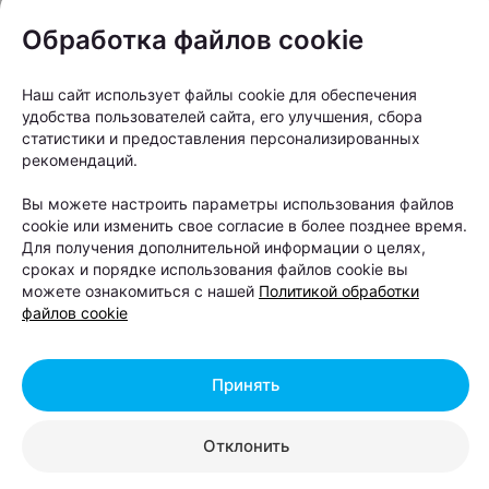
района Минска превратились в принты на
Обработка файлов cookie
футболках и бейсболках. «Офистон Маркет»
решил показать Шабаны без иронии и штампов —
Наш сайт использует файлы cookie для обеспечения
такими, какие они есть.
удобства пользователей сайта, его улучшения, сбора
статистики и предоставления персонализированных
рекомендаций.
Вы можете настроить параметры использования файлов
cookie или изменить свое согласие в более позднее время.
Для получения дополнительной информации о целях,
сроках и порядке использования файлов cookie вы
можете ознакомиться с нашей
Политикой обработки
файлов cookie
Принять
Отклонить