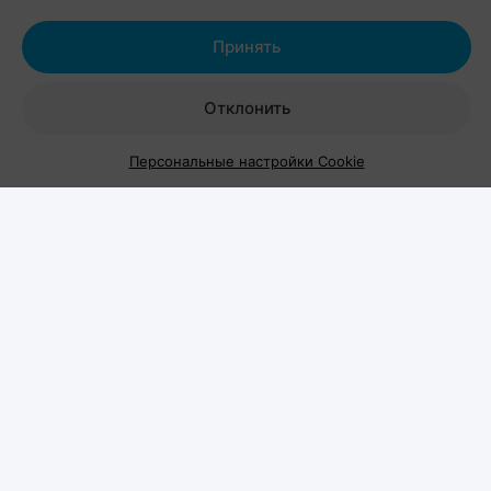
Принять
АКТИВНОСТИ
Спорт на улицах Минска
Привести себя в форму на свежем воздухе
Отклонить
Персональные настройки Cookie