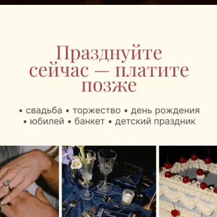
АКТИВНОСТИ
Верхом на коне: где в Минске и
окрестностях покататься на лошадях
АКТИВНОСТИ
Лайфхак: как подготовить идеальный
пикник?