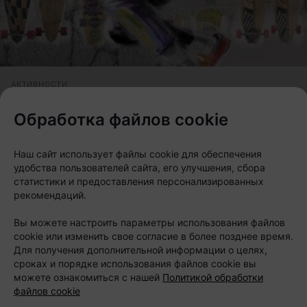
АКТИВНОСТИ
Лонгборд — не просто доска
Еще пару лет назад о лонгбордах знали только в
Обработка файлов cookie
определенных, чуть ли не тайных, кругах
Наш сайт использует файлы cookie для обеспечения
удобства пользователей сайта, его улучшения, сбора
статистики и предоставления персонализированных
рекомендаций.
Вы можете настроить параметры использования файлов
cookie или изменить свое согласие в более позднее время.
Для получения дополнительной информации о целях,
сроках и порядке использования файлов cookie вы
можете ознакомиться с нашей
Политикой обработки
файлов cookie