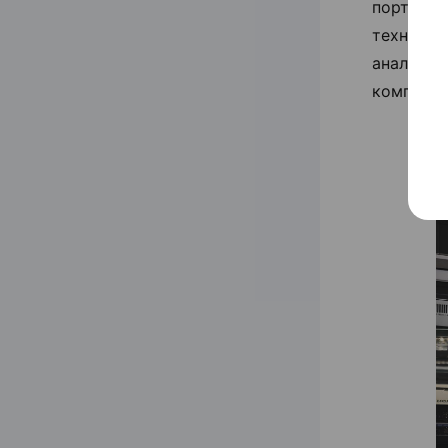
портатив
техничес
аналогов
компактн