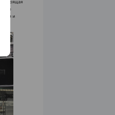
 настоящая
рпусе
ником и