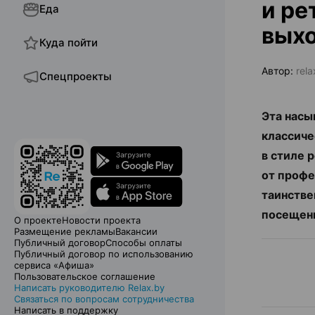
и ре
Еда
выхо
Куда пойти
Автор:
rela
Спецпроекты
Эта насы
классиче
в стиле 
от профе
таинстве
посещени
О проекте
Новости проекта
Размещение рекламы
Вакансии
Публичный договор
Способы оплаты
Публичный договор по использованию
сервиса «Афиша»
Пользовательское соглашение
Написать руководителю Relax.by
Связаться по вопросам сотрудничества
Написать в поддержку