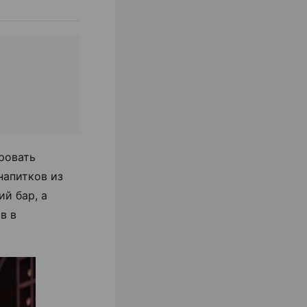
ровать
напитков из
ий бар, а
в в