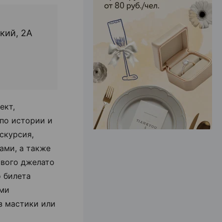
ЭФФЕКТИВНАЯ РЕКЛАМА НА САЙТЕ
кий, 2А
ект,
по истории и
скурсия,
ами, а также
ивого джелато
 билета
ыми
з мастики или