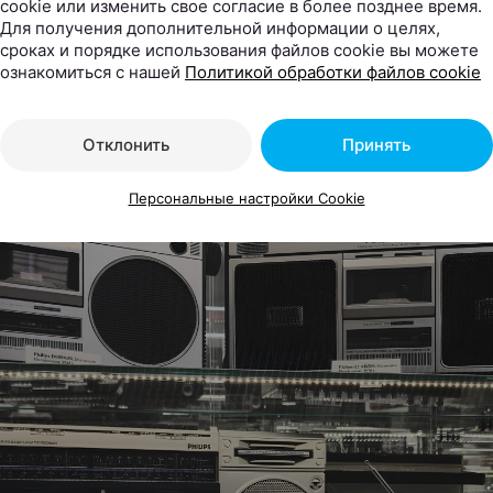
cookie или изменить свое согласие в более позднее время.
ный стереофонический радиоприёмник-магнитола. Это
Для получения дополнительной информации о целях,
кая жемчужина своей эпохи, объединившая в одном ко
сроках и порядке использования файлов cookie вы можете
ый AM/FM-радиоприёмник, электронные часы с будиль
ознакомиться с нашей
Политикой обработки файлов cookie
ый кассетный магнитофон.
Отклонить
Принять
Персональные настройки Cookie