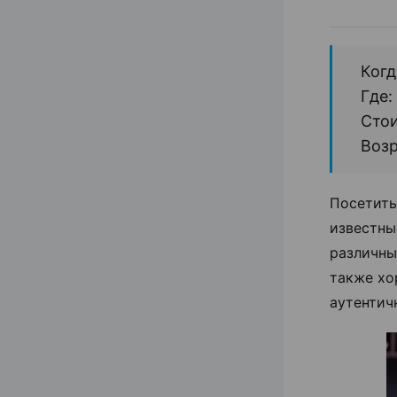
Когд
Где:
Стои
Возр
Посетить
известны
различны
также хо
аутентич