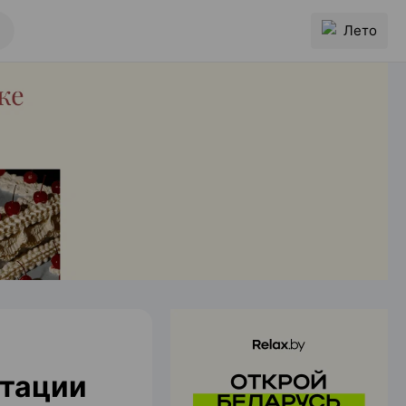
Лето
стации