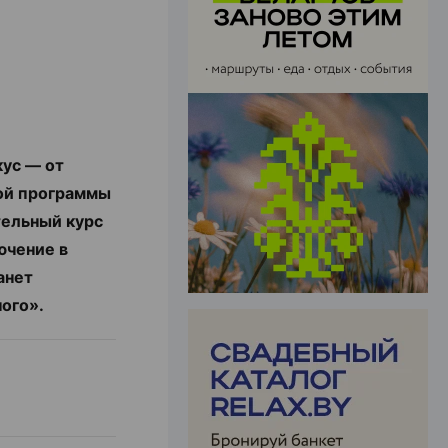
ЭФФЕКТИВНАЯ РЕКЛАМА НА САЙТЕ
кус — от
ной программы
тельный курс
ючение в
анет
ого».