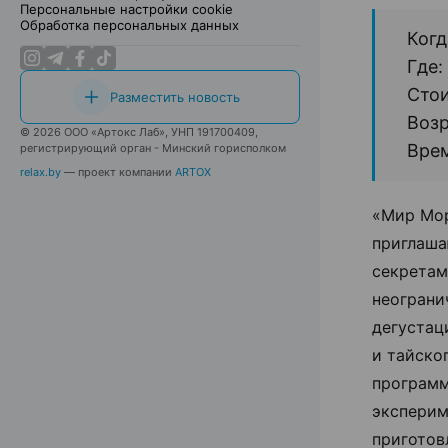
Персональные настройки cookie
Обработка персональных данных
Когд
Где:
Стои
Разместить новость
Возр
© 2026 ООО «Артокс Лаб», УНП 191700409,
Врем
регистрирующий орган - Минский горисполком
relax.by
— проект компании
ARTOX
«Мир Мор
приглаша
секретам
неограни
дегустац
и тайско
программ
эксперим
приготов