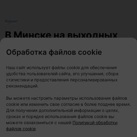
Журнал
В Минске на выходных
пройдет большой
Обработка файлов cookie
фестиваль для
любителей животных
Наш сайт использует файлы cookie для обеспечения
удобства пользователей сайта, его улучшения, сбора
статистики и предоставления персонализированных
Автор:
relax.by, 07.08.2026
рекомендаций.
Вы можете настроить параметры использования файлов
8 и 9 августа на берегу Цнянского водохранилища,
cookie или изменить свое согласие в более позднее время.
Для получения дополнительной информации о целях,
в парке Lakeside Park («Северный берег»),
сроках и порядке использования файлов cookie вы
состоится Pets Fest — крупный фестиваль,
можете ознакомиться с нашей
Политикой обработки
посвященный владельцам собак, кошек и других
файлов cookie