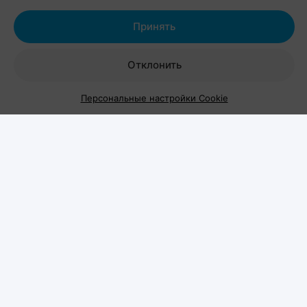
домашних питомцев. Вход на территорию
свободный.
Принять
Отклонить
Персональные настройки Cookie
Шестой год подряд
Pets Fest проводится уже в шестой раз и
традиционно собирает не только хозяев