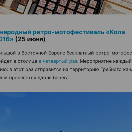
народный ретро-мотофестиваль «Кола
016»
(25 июня)
льшой в Восточной Европе бесплатный ретро-мотофес
ойдет в столице
в четвертый раз
. Мероприятие каждый
ию: в этот раз отправится на территорию Гребного кана
лли пронесется вдоль берега.