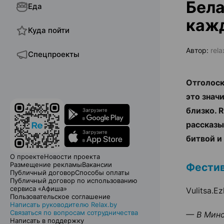
Бела
Еда
каж
Куда пойти
Автор:
rel
Спецпроекты
Отголоск
это знач
близко. 
рассказы
битвой и
О проекте
Новости проекта
Размещение рекламы
Вакансии
Фестив
Публичный договор
Способы оплаты
Публичный договор по использованию
сервиса «Афиша»
Vulitsa.
Пользовательское соглашение
Написать руководителю Relax.by
Связаться по вопросам сотрудничества
— В Минс
Написать в поддержку