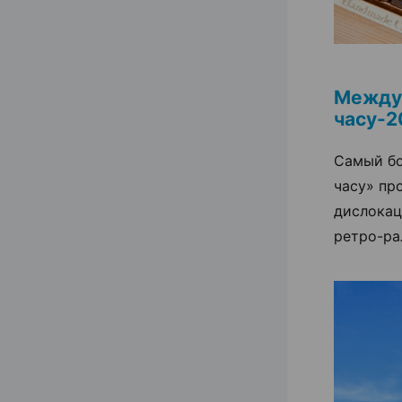
Между
часу-2
Самый бо
часу» пр
дислокац
ретро-ра