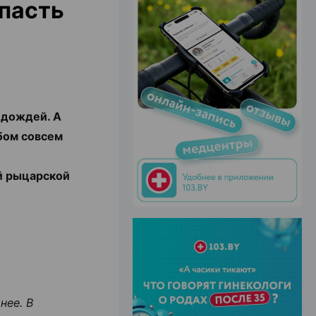
опасть
ЭФФЕКТИВНАЯ РЕКЛАМА НА САЙТЕ
 дождей. А
ебом совсем
й рыцарской
нее. В