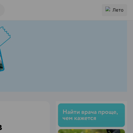
Лето
в