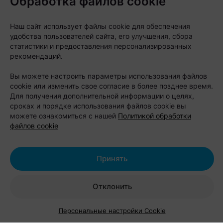
Обработка файлов cookie
фестиваль для
любителей животных
Наш сайт использует файлы cookie для обеспечения
удобства пользователей сайта, его улучшения, сбора
статистики и предоставления персонализированных
Автор:
relax.by, 07.08.2026
рекомендаций.
Вы можете настроить параметры использования файлов
8 и 9 августа на берегу Цнянского водохранилища,
cookie или изменить свое согласие в более позднее время.
Для получения дополнительной информации о целях,
в парке Lakeside Park («Северный берег»),
сроках и порядке использования файлов cookie вы
состоится Pets Fest — крупный фестиваль,
можете ознакомиться с нашей
Политикой обработки
файлов cookie
посвященный владельцам собак, кошек и других
домашних питомцев. Вход на территорию
свободный.
Принять
Отклонить
Персональные настройки Cookie