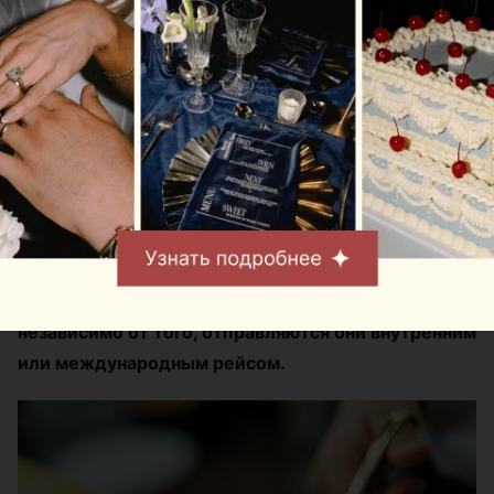
Национальном
аэропорту: там
открылись сразу два
Mak.Cafe
Автор:
relax.by, 07.08.2026
Теперь пассажиры могут заказать любимый кофе,
десерты и блюда Mak.by перед вылетом
независимо от того, отправляются они внутренним
или международным рейсом.