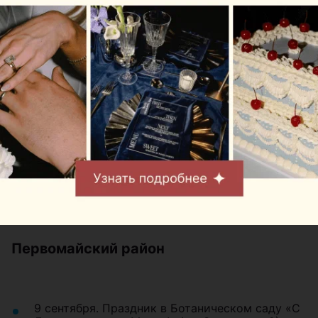
Партизанский район
9 сентября. Семейный праздник микрорайона
Степянка «Моя семья, Мой дом, Мой Минск» (у
самолета по ул. Карвата)
10 сентября. Праздник «Мой Минск, ты
источник вдохновения» для многодетных
семей и семей, которые находятся в опасном
положении.
Первомайский район
9 сентября. Праздник в Ботаническом саду «С