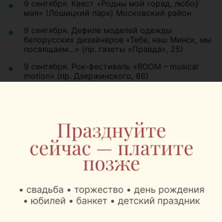
9 сентября. Квест «Родны мой горад, любоў
мая» (Лошицкий парк) Московский район
9 сентября. Дефиле моделей одежды
белорусских дизайнеров «Тебе, наш Минск, мы
посвящаем…» (пр. газеты «Правда», 25)
9 сентября. Рок-фестиваль «BOOM – musical
motion» (пр. Дзержинского, 86)
Октябрьский район
8 сентября. «Селфи-квест» (ул. Асаналиева,
48а)
8 сентября. Праздник «Наш город начинается
отсюда!» («Сокол», площадка у торгового
центра).