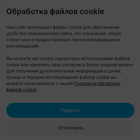
Автор:
relax.by, 06.08.2026
Обработка файлов cookie
Индустриальный колорит, панельки и эстетика
Наш сайт использует файлы cookie для обеспечения
района Минска превратились в принты на
удобства пользователей сайта, его улучшения, сбора
статистики и предоставления персонализированных
футболках и бейсболках. «Офистон Маркет»
рекомендаций.
решил показать Шабаны без иронии и штампов —
Вы можете настроить параметры использования файлов
такими, какие они есть.
cookie или изменить свое согласие в более позднее время.
Для получения дополнительной информации о целях,
сроках и порядке использования файлов cookie вы
можете ознакомиться с нашей
Политикой обработки
файлов cookie
Принять
Отклонить