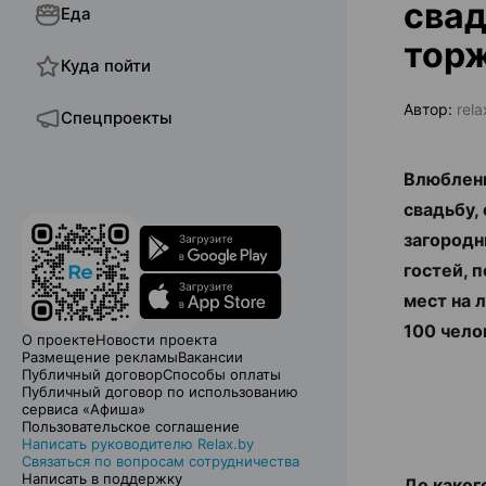
свад
Еда
торж
Куда пойти
Автор:
rel
Спецпроекты
Влюбленн
свадьбу,
загородн
гостей, 
мест на 
100 чело
О проекте
Новости проекта
Размещение рекламы
Вакансии
Публичный договор
Способы оплаты
Публичный договор по использованию
сервиса «Афиша»
Пользовательское соглашение
Написать руководителю Relax.by
Связаться по вопросам сотрудничества
Написать в поддержку
До каког