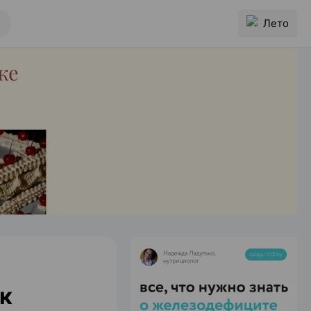
Лето
 к