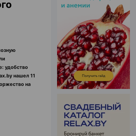
ого
ЭФФЕКТИВНАЯ РЕКЛАМА НА САЙТЕ
иозную
ли
е: удобство
ax.by нашел 11
торжество на