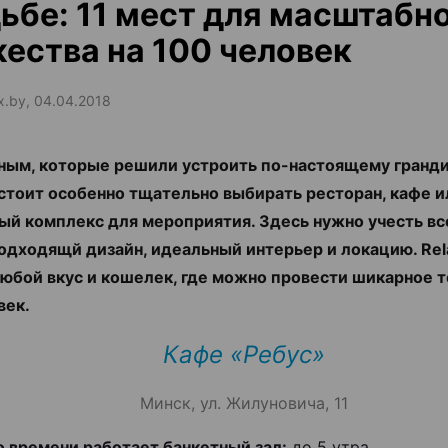
ьбе: 11 мест для масштабн
ества на 100 человек
ax.by, 04.04.2018
ым, которые решили устроить по-настоящему гранд
 стоит особенно тщательно выбирать ресторан, кафе и
ый комплекс для мероприятия. Здесь нужно учесть вс
подходящй дизайн, идеальный интерьер и локацию. Rel
любой вкус и кошелек, где можно провести шикарное 
век.
Кафе «Ребус»
Минск, ул. Жилуновича, 11
о времени работает банкетный зал:
до 5 утра