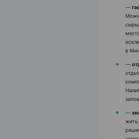
—
га
Можн
сыры
места
искл
в Мин
—
от
отды
комп
Нали
запов
—
эк
жить
решен
ориг