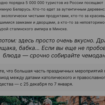
одно порядка 5 000 000 туристов из России посещают
имную Беларусь. Кто-то едет за аутентичным деревен
а экологически чистыми продуктами, кто-то за красив
шимися замками и дворцами, а кто-то за неповторимо
урой сталинского ампира в Минске.
потом: здесь просто очень вкусно. Др
ещака, бабка… Если вы еще не пробов
блюда
— срочно собирайте чемода
те, что большая часть праздничных мероприятий
риод между датами католического и православно
дества
—
с 25 декабря по 7 января.