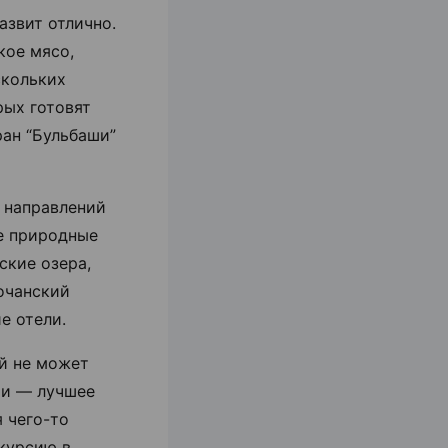
азвит отлично.
кое мясо,
скольких
рых готовят
ан “Бульбаши”
 направлений
е природные
ские озера,
очанский
ие отели.
ый не может
ии
— лучшее
 чего-то
курсию в