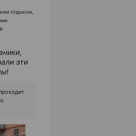
ским отдыхом,
ыми
й
аники,
али эти
ны!
 проходит
го