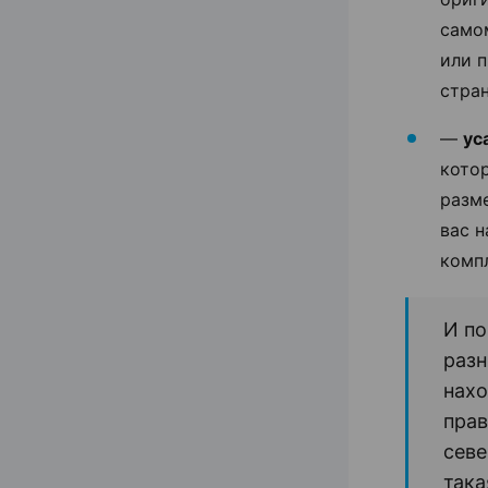
само
или 
стра
—
ус
котор
разме
вас н
комп
И по
разн
нахо
прав
севе
така