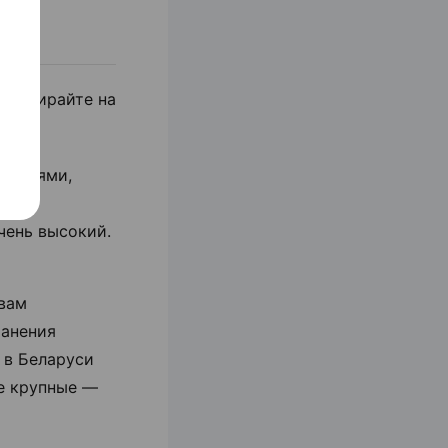
 выбирайте на
аториями,
но
очень высокий.
 вам
ранения
 в Беларуси
е крупные —