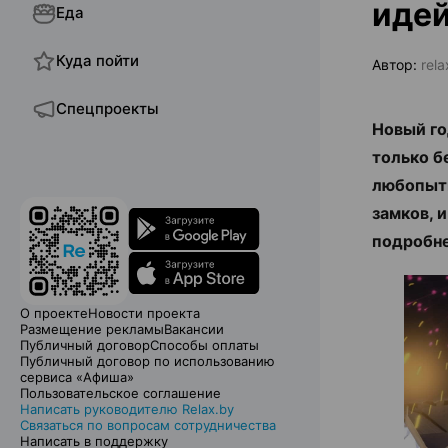
идей
Еда
Куда пойти
Автор:
rela
Спецпроекты
Новый го
только б
любопытн
замков, 
подробне
О проекте
Новости проекта
Размещение рекламы
Вакансии
Публичный договор
Способы оплаты
Публичный договор по использованию
сервиса «Афиша»
Пользовательское соглашение
Написать руководителю Relax.by
Связаться по вопросам сотрудничества
Написать в поддержку