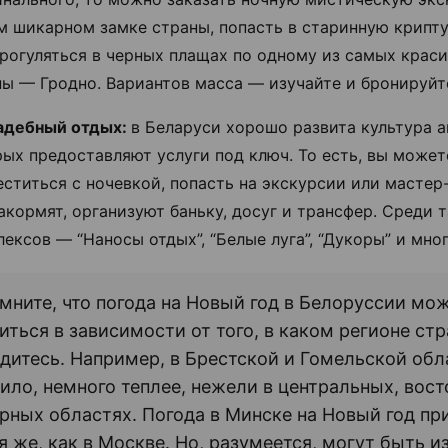
м шикарном замке страны, попасть в старинную крипту
прогуляться в черных плащах по одному из самых крас
ны — Гродно. Вариантов масса — изучайте и бронируйт
адебный отдых:
в Беларуси хорошо развита культура а
ых предоставляют услуги под ключ. То есть, вы может
ститься с ночевкой, попасть на экскурсии или мастер
акормят, организуют баньку, досуг и трансфер. Среди 
лексов
— “Наносы отдых”, “Белые луга”, “Дукоры” и мно
мните, что погода на Новый год в Белоруссии мо
иться в зависимости от того, в каком регионе ст
дитесь. Например, в Брестской и Гомельской обл
ило, немного теплее, нежели в центральных, вост
рных областях. Погода в Минске на Новый год п
я же, как в Москве. Но, разумеется, могут быть и