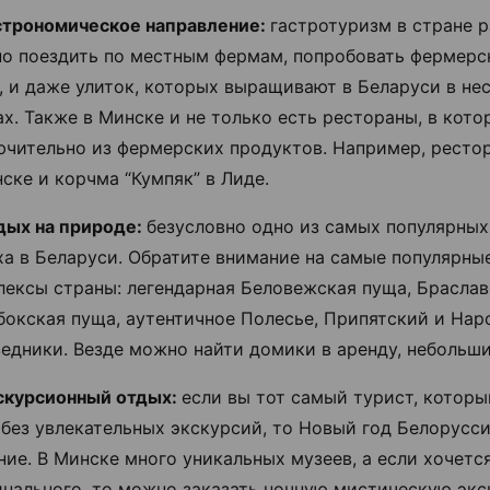
строномическое направление:
гастротуризм в стране р
о поездить по местным фермам, попробовать фермерс
, и даже улиток, которых выращивают в Беларуси в не
х. Также в Минске и не только есть рестораны, в кото
ючительно из фермерских продуктов. Например, рестор
ске и корчма “Кумпяк” в Лиде.
дых на природе:
безусловно одно из самых популярных
ха в Беларуси. Обратите внимание на самые популярны
лексы страны: легендарная Беловежская пуща, Браслав
бокская пуща, аутентичное Полесье, Припятский и Нар
едники. Везде можно найти домики в аренду, небольш
скурсионный отдых:
если вы тот самый турист, котор
 без увлекательных экскурсий, то Новый год Белорусс
ие. В Минске много уникальных музеев, а если хочется
инального, то можно заказать ночную мистическую экс