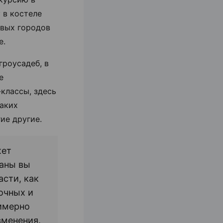
 в костеле
ивых городов
е.
гроусадеб, в
е
-классы, здесь
таких
гие другие.
жет
раны вы
асти, как
очных и
римерно
зменения.