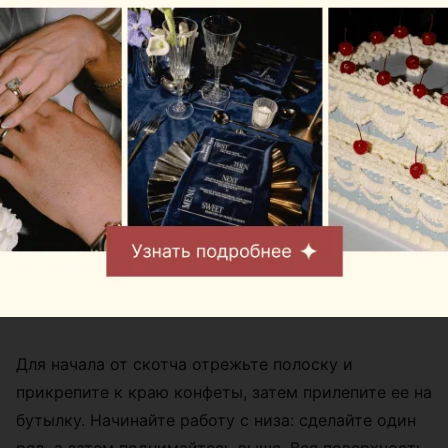
В основе этого сувенира также съедобные
ингредиенты, на этот раз конфеты. Основой станет
бутылка шампанского. Пустая или полная, решать
вам.
Для начала от скотча отрежьте полоску и
прикрепите к краю конфеты, затем прилепите ее на
бутылку. Начинайте работу с низа: сделайте один