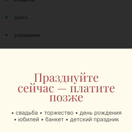
скотч
украшения