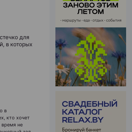
ЭФФЕКТИВНАЯ РЕКЛАМА НА САЙТЕ
естечко для
й, в которых
о в
х, кто хочет
 время не
анкетный зал