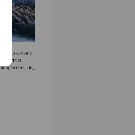
ы (или семьи с
го гостя (в
орпорейтед», Дед