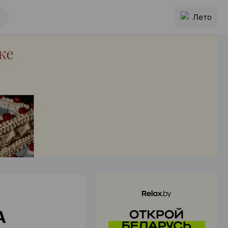
Лето
А