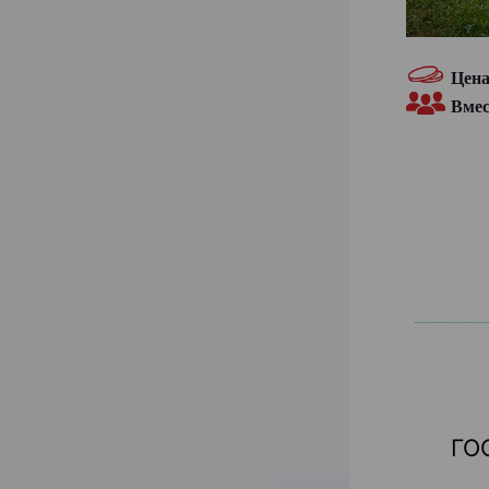
Цен
Вме
ГО