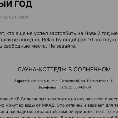
ЫЙ ГОД
x.by, 09.10.2014
от, кто еще не успел застолбить на Новый год м
 таки не опоздал, Relax.by подобрал 10 коттедже
ь свободные места. Не зевайте.
САУНА-КОТТЕДЖ В СОЛНЕЧНОМ
Адрес:
Минский р-н, пос. Солнечный, ул. Васильковая, 12
Телефоны:
+375 29 569-69-69
плекс «В Солнечном» находится на опушке леса и всег
их минутах езды от МКАД. Это отличный вариант для те
ся и насладиться красотой зимней природы, но в то же
т уезжать далеко от города. В доме есть просторный б