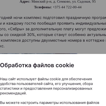
Адрес:
Минский р-н, д. Семково, ул. Садовая, 95
Телефоны:
+375 44 722-00-44
годней ночи комплекс подготовил праздничную програ
 и каждому гостю пообещал проявить индивидуальны
ого, «Сябры» за дополнительную плату могут предлож
ы со скидкой 30%, которые станут особенно актуальн
В комплексе доступны двухместные номера в коттедже
кс.
Обработка файлов cookie
Наш сайт использует файлы cookie для обеспечения
удобства пользователей сайта, его улучшения, сбора
статистики и предоставления персонализированных
рекомендаций.
Вы можете настроить параметры использования файлов