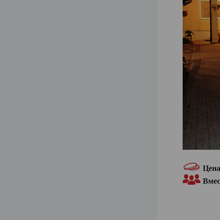
Цен
Вмес