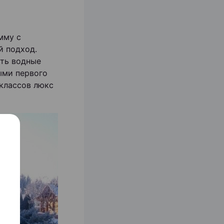
мму с
й подход.
ить водные
ыми первого
 классов люкс