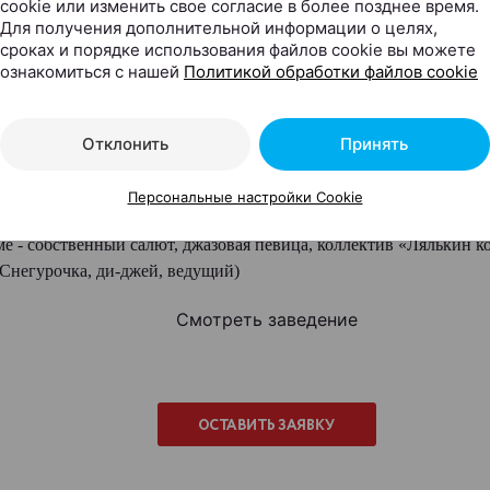
cookie или изменить свое согласие в более позднее время.
Для получения дополнительной информации о целях,
сроках и порядке использования файлов cookie вы можете
ознакомиться с нашей
Политикой обработки файлов cookie
Отклонить
Принять
оживание в новогоднюю ночь в нашем номере полулюкс для пар
Персональные настройки Cookie
составит 200 у.е. Новогодний ужин с программой - 200 у.е. с одно
е - собственный салют, джазовая певица, коллектив «Лялькин к
Снегурочка, ди-джей, ведущий)
Смотреть заведение