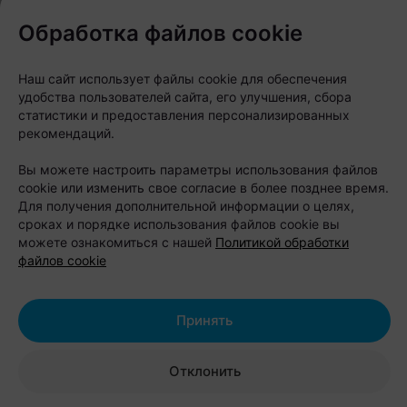
Обработка файлов cookie
Нравится просыпаться под шум сосен, проводить
день на воде, а вечером жарить шашлык у костра?
Наш сайт использует файлы cookie для обеспечения
Присмотритесь к кемпингу «Казантип». Он
удобства пользователей сайта, его улучшения, сбора
расположен на берегу Вилейского водохранилища,
статистики и предоставления персонализированных
где 15 гектаров леса и пляжей превращены в
рекомендаций.
большое пространство для отдыха на природе.
Вы можете настроить параметры использования файлов
cookie или изменить свое согласие в более позднее время.
Здесь можно остановиться в одном из девяти
Для получения дополнительной информации о целях,
сроках и порядке использования файлов cookie вы
теплых четырехместных домиков с собственной
можете ознакомиться с нашей
Политикой обработки
террасой или приехать с палаткой. Несмотря на
файлов cookie
формат кемпинга, условия вполне комфортные: на
территории есть душевые, туалеты, летняя кухня,
Принять
оборудованные беседки и зоны барбекю.
Отклонить
Летом скучать здесь не придется. Гостям
предлагают прокат сапбордов, лодок, байдарок,