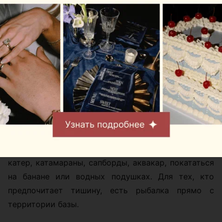
видом на закат и активным днем на гидроцикле:
оба сценария легко помещаются в один уикенд.
На территории находятся три домика, русская
баня на дровах, джакузи под открытым небом и
крытая беседка с мангальной зоной. Можно
приехать компанией, устроить ужин у воды,
сходить в баню, а потом сидеть в джакузи и
смотреть на водохранилище.
Летом у Robin Hood особенно много водных
развлечений. Гости могут арендовать гидроциклы,
катер, катамараны, сапборды, аквакар, покататься
на банане или водных подушках. Для тех, кто
предпочитает тишину, есть рыбалка прямо с
территории базы.