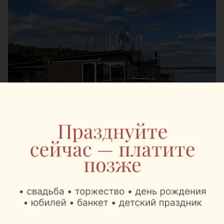
На базе отдыха
Robin Hood (Робин Гуд)
вода
становится главным героем отдыха. Место
расположено на Минском море возле пляжа №9,
примерно в 10 минутах езды от МКАД. Здесь не
нужно выбирать между спокойным вечером с