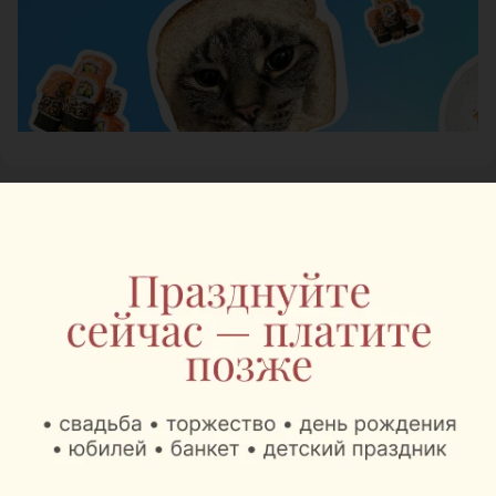
Журнал
В Минске на выходных
пройдет большой
фестиваль для
любителей животных
Автор:
relax.by, 07.08.2026