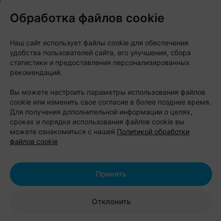
Обработка файлов cookie
Наш сайт использует файлы cookie для обеспечения
удобства пользователей сайта, его улучшения, сбора
статистики и предоставления персонализированных
рекомендаций.
Вы можете настроить параметры использования файлов
cookie или изменить свое согласие в более позднее время.
«Мы знаем, как любить Минск во всем
Для получения дополнительной информации о целях,
его многообразии — не только за
сроках и порядке использования файлов cookie вы
можете ознакомиться с нашей
Политикой обработки
парадные фасады центра, но и за
файлов cookie
честный, брутальный характер
спальных и промышленных районов.
Принять
Наш город — это не только проспект
Независимости и Троицкое
Отклонить
предместье. Это еще и Шабаны — со
всеми их легендами, индустриальным