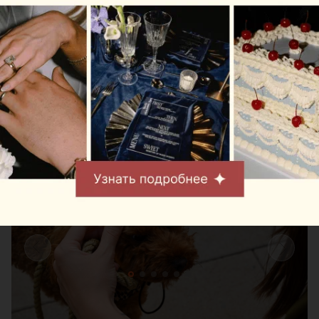
8 и 9 августа на берегу Цнянского водохранилища,
в парке Lakeside Park («Северный берег»),
состоится Pets Fest — крупный фестиваль,
посвященный владельцам собак, кошек и других
домашних питомцев. Вход на территорию
свободный.