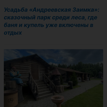
Усадьба «Андреевская Заимка»:
сказочный парк среди леса, где
баня и купель уже включены в
отдых