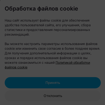
комната переговоров на 20 мест: 30
Обработка файлов cookie
рублей за час;
обзорная экскурсия без
Наш сайт использует файлы cookie для обеспечения
сопровождения: 5 рублей.
удобства пользователей сайта, его улучшения, сбора
статистики и предоставления персонализированных
Адрес:
Минский район, район д.
рекомендаций.
Ельница
Вы можете настроить параметры использования файлов
Бронирование:
+375 29 777-09-75
cookie или изменить свое согласие в более позднее время.
Для получения дополнительной информации о целях,
сроках и порядке использования файлов cookie вы
можете ознакомиться с нашей
Политикой обработки
файлов cookie
Усадьба «Андреевская Заимка»:
сказочный парк среди леса, где
Принять
баня и купель уже включены в
отдых
Отклонить