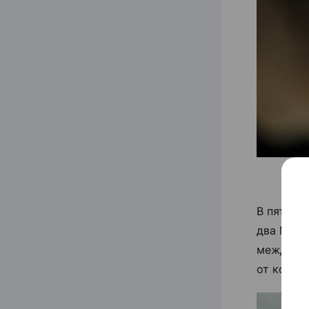
В пятниц
два Mak.
междунар
от корот