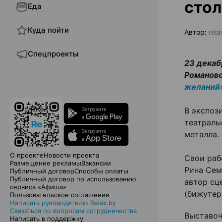
стол
Еда
Куда пойти
Автор:
rela
Спецпроекты
23 декаб
Романовс
желаний
В экспоз
театраль
металла.
О проекте
Новости проекта
Свои раб
Размещение рекламы
Вакансии
Рина Сем
Публичный договор
Способы оплаты
Публичный договор по использованию
автор сц
сервиса «Афиша»
(бижутер
Пользовательское соглашение
Написать руководителю Relax.by
Связаться по вопросам сотрудничества
Выставоч
Написать в поддержку