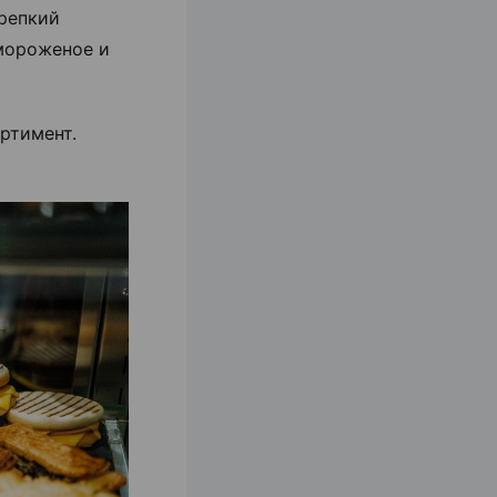
крепкий
 мороженое и
ртимент.