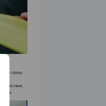
аботу сразу
утешествия,
елета.