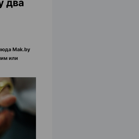
у два
люда Mak.by
ним или