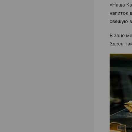
«Наша Ка
напиток 
свежую в
В зоне м
Здесь та