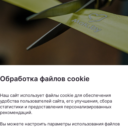
Фото предоставлены Mak.by
Обработка файлов cookie
у, 7 августа, в Национальном аэропорту Минск начали р
Cafe. Они расположены в зонах вылета региональных и
Наш сайт использует файлы cookie для обеспечения
удобства пользователей сайта, его улучшения, сбора
одных рейсов и созданы с учетом разных сценариев п
статистики и предоставления персонализированных
кой командировки до длительного международного пер
рекомендаций.
Вы можете настроить параметры использования файлов