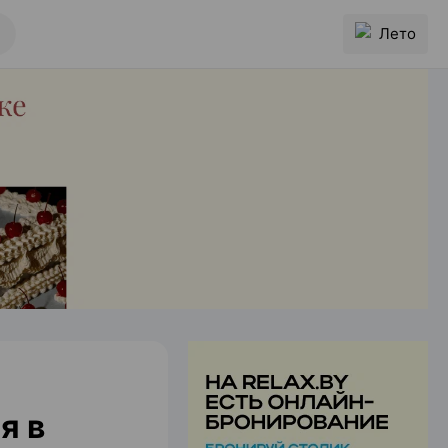
Лето
я в