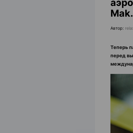
аэро
Mak.
Автор:
rel
Теперь п
перед вы
междуна