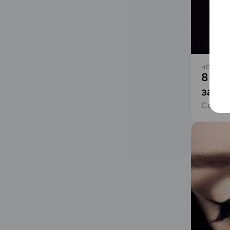
НОВОСТИ
8 ма
запу
Собрав