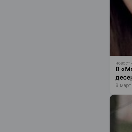
НОВОСТИ
В «М
десе
8 март