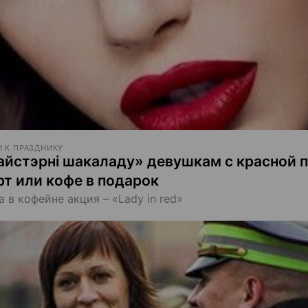
 К ПРАЗДНИКУ
айстэрні шакаладу» девушкам с красной 
рт или кофе в подарок
а в кофейне акция – «Lady in red»