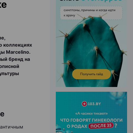
ке
ЭФФЕКТИВНАЯ РЕКЛАМА НА САЙТЕ
е,
о коллекциях
ы Marcelino.
ный бренд на
вописной
культуры
ие
мантичным