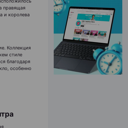
расположилось
а правящая
а и королева
ЭФФЕКТИВНАЯ РЕКЛАМА НА САЙТЕ
ие. Коллекция
жем стиле
тся благодаря
кло, особенно
итра
ая