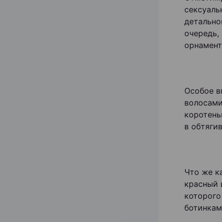
сексуаль
детально
очередь,
орнамент
Особое в
волосами
коротень
в обтяги
Что же к
красный 
которого
ботинкам