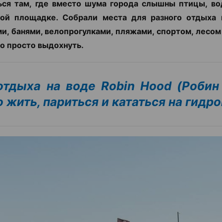
ься там, где вместо шума города слышны птицы, во
ной площадке. Собрали места для разного отдыха 
и, банями, велопрогулками, пляжами, спортом, лесом
о просто выдохнуть.
отдыха на воде Robin Hood (Робин 
 жить, париться и кататься на гидр