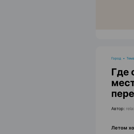
Город
•
Тема
Где 
мест
пере
Автор:
rel
Летом хо