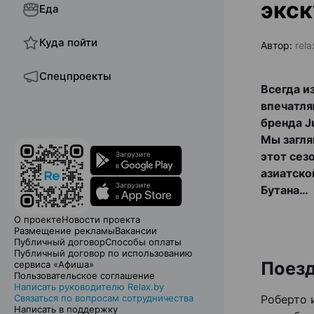
экск
Еда
Куда пойти
Автор:
rela
Спецпроекты
Всегда и
впечатля
бренда J
Мы загля
этот сез
азиатско
Бутана…
О проекте
Новости проекта
Размещение рекламы
Вакансии
Публичный договор
Способы оплаты
Публичный договор по использованию
Поезд
сервиса «Афиша»
Пользовательское соглашение
Написать руководителю Relax.by
Связаться по вопросам сотрудничества
Роберто 
Написать в поддержку