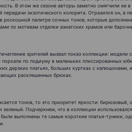
ность. В этом же сезоне авторы заметно смягчили ее в
й передачи экзотического колорита. Отразился он, в п
 в роскошной палитре сочных тонов, которые дополне
ами по мотивам отделки азиатских храмов или барочн
печатление зрителей вызвал показ коллекции: модели 
 порхали по подиуму в маленьких плиссированных юбк
ких дерзких платьях, больших куртках с капюшонами, и
вающих расклешенных брюках.
асается тонов, то это приоритет яркости: бирюзовый, 
и зеленый. Подчеркнем, что в коллекции использовался
 были выполнены те самые короткие платья-туники, од
и.