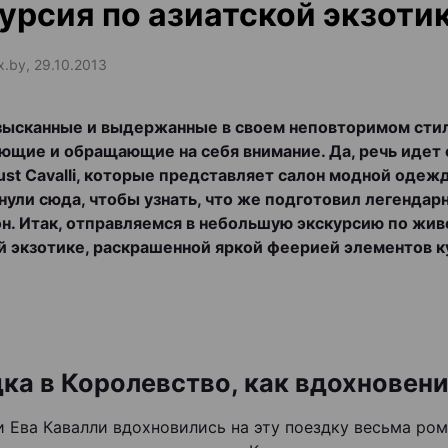
урсия по азиатской экзоти
x.by, 29.10.2013
зысканные и выдержанные в своем неповторимом стил
ющие и обращающие на себя внимание. Да, речь идет 
ust Cavalli, которые представляет салон модной одежд
нули сюда, чтобы узнать, что же подготовил легендар
он. Итак, отправляемся в небольшую экскурсию по жи
й экзотике, раскрашенной яркой феерией элементов 
ка в Королевство, как вдохновен
и Ева Кавалли вдохновились на эту поездку весьма ро