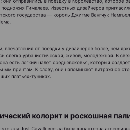
: они отправились в поездку в Королевство, которое 
 подножия Гималаев. Известных дизайнеров пригласил
атского государства — король Джигме Вангчук Намгьел
Пема.
м, впечатления от поездки у дизайнеров более, чем ярк
сь слегка урбанистической, живой, молодежной. В све
зона есть легкий налет средневековья, который создае
ьным принтам. К слову, они напоминают витражное сте
ьших платьях-туниках.
ический колорит и роскошная пал
что для Just Cavalli всегда была характерна агрессивн