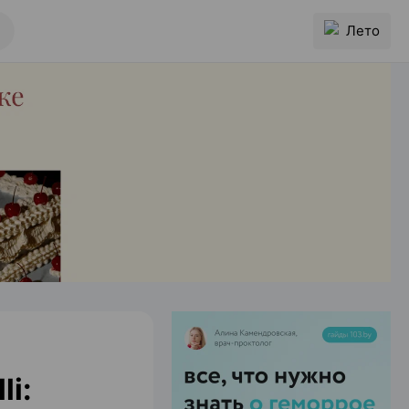
Лето
li: