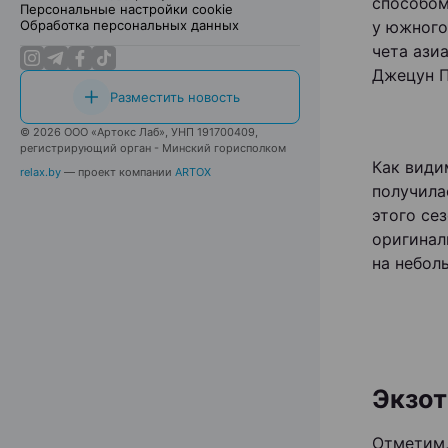
способом
Персональные настройки cookie
Обработка персональных данных
у южного
чета ази
Джецун 
Разместить новость
© 2026 ООО «Артокс Лаб», УНП 191700409,
регистрирующий орган - Минский горисполком
Как види
relax.by
— проект компании
ARTOX
получила
этого се
оригинал
на небол
Экзот
Отметим, 