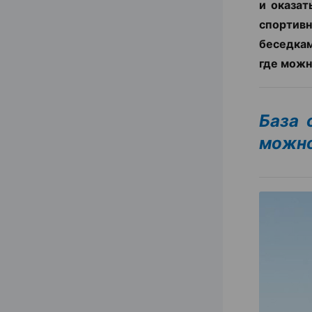
и оказат
спортив
беседкам
где можн
База 
можно