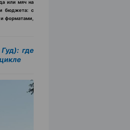
да или мяч на
и бюджета: с
 и форматами,
Гуд): где
оцикле