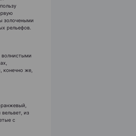
 пользу
ервую
ны золочеными
ых рельефов.
с волнистыми
ах,
, конечно же,
оранжевый,
 вельвет, из
етые с