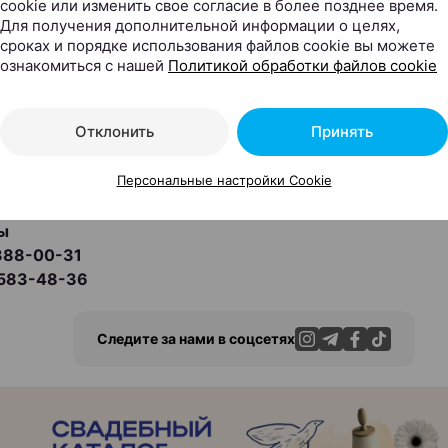
cookie или изменить свое согласие в более позднее время.
ino»
. Отметим, что это мультибрендовый салон, поэт
Для получения дополнительной информации о целях,
последние коллекции еще как минимум 10 марок!
сроках и порядке использования файлов cookie вы можете
ознакомиться с нашей
Политикой обработки файлов cookie
ганова, 57Б (пав. 206)
Отклонить
Принять
аботы
Персональные настройки Cookie
: c 10:00 до 21:00
ы
388-00-31
 583-48-36
Следите за нами в соцсетях