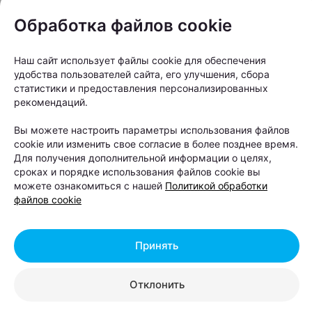
Обработка файлов cookie
«В каждом городе есть места,
Наш сайт использует файлы cookie для обеспечения
которые попадают на открытки. И
удобства пользователей сайта, его улучшения, сбора
есть те, которые становятся
статистики и предоставления персонализированных
локальными мемами. В Минске это,
рекомендаций.
конечно, Шабаны. Район, о котором
Вы можете настроить параметры использования файлов
знают даже те, кто никогда там не
cookie или изменить свое согласие в более позднее время.
Для получения дополнительной информации о целях,
был. Район, о котором придумано
сроках и порядке использования файлов cookie вы
столько шуток, мифов и легенд, что
можете ознакомиться с нашей
Политикой обработки
они давно живут собственной
файлов cookie
жизнью. Но если отбросить весь этот
фольклор, с Шабанами останется
Принять
совсем другая история — да,
промышленная окраина, серые
Отклонить
панельки, широкие дороги, но —