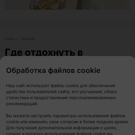
Город
•
Тема дня
Где отдохнуть в
Беларуси летом: 10 мест
Обработка файлов cookie
для отпуска, выходных и
перезагрузки
Наш сайт использует файлы cookie для обеспечения
удобства пользователей сайта, его улучшения, сбора
статистики и предоставления персонализированных
Автор:
relax.by, 03.08.2026
рекомендаций.
Вы можете настроить параметры использования файлов
Летом хочется хотя бы на время выключить
cookie или изменить свое согласие в более позднее время.
рабочие чаты, сменить картинку и оказаться там,
Для получения дополнительной информации о целях,
сроках и порядке использования файлов cookie вы