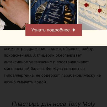
Витамин В3, который входит в состав маски,
снимает раздражение с кожи, объявляя войну
покраснениям. А глицерин обеспечивает
интенсивное увлажнение и восстанавливает
минеральный баланс. Формула полностью
гипоаллергенна, не содержит парабенов. Маску не
нужно смывать водой.
Пластырь для носа Tony Moly