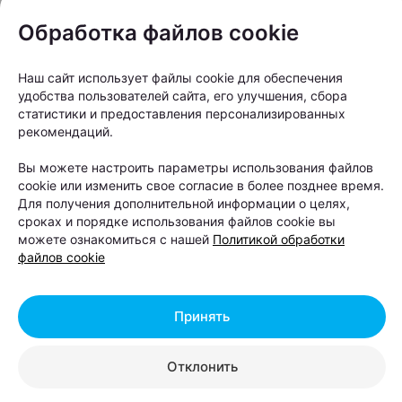
Обработка файлов cookie
Наш сайт использует файлы cookie для обеспечения
удобства пользователей сайта, его улучшения, сбора
статистики и предоставления персонализированных
рекомендаций.
Вы можете настроить параметры использования файлов
cookie или изменить свое согласие в более позднее время.
Для получения дополнительной информации о целях,
сроках и порядке использования файлов cookie вы
То, что раньше считалось обыденным или даже
можете ознакомиться с нашей
Политикой обработки
некрасивым, постепенно становится частью
файлов cookie
городской идентичности. Если раньше слово
«Шабаны» звучало преимущественно в шутках и
Принять
байках, то теперь оно вполне может оказаться на
футболке — и это, пожалуй, неплохой знак.
Отклонить
Другие интересные новости в
нашем телеграм-