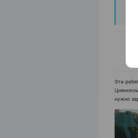
Имей
поэт
Эти ребя
Цнянском
нужно зар