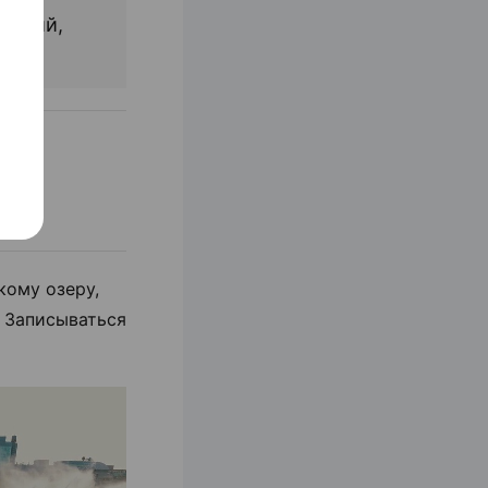
ысокий,
кому озеру,
. Записываться