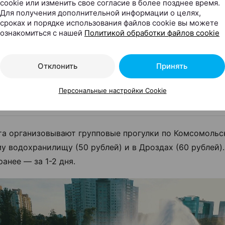
cookie или изменить свое согласие в более позднее время.
те в виду, что в выходные дни спрос на услугу в
Для получения дополнительной информации о целях,
сроках и порядке использования файлов cookie вы можете
ому бронировать лучше заранее.
ознакомиться с нашей
Политикой обработки файлов cookie
Отклонить
Принять
Локация №1
Funny Sup
Персональные настройки Cookie
та организовывают групповые прогулки по Комсомольс
у водохранилищу (50 рублей) и в Дроздах (60 рублей)
анее — за 1-2 дня.