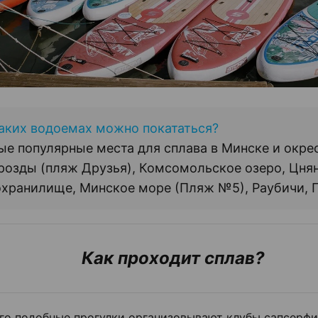
аких водоемах можно покататься?
е популярные места для сплава в Минске и окре
озды (пляж Друзья), Комсомольское озеро, Цня
хранилище, Минское море (Пляж №5), Раубичи, 
Как проходит сплав?
го подобные прогулки организовывают клубы сапсерфи