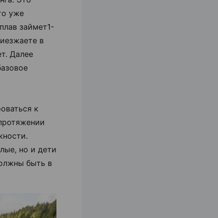
то уже
плав займет1-
риезжаете в
т. Далее
базовое
роваться к
 протяжении
жности.
лые, но и дети
должны быть в