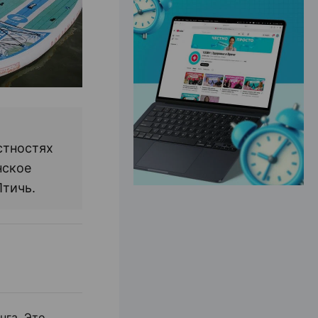
ЭФФЕКТИВНАЯ РЕКЛАМА НА САЙТЕ
стностях
нское
Птичь.
нга. Это