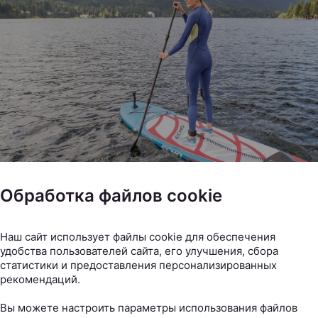
Обработка файлов cookie
Наш сайт использует файлы cookie для обеспечения
ть?
Все просто: то, в чем вам будет удобно. Чаще всег
удобства пользователей сайта, его улучшения, сбора
статистики и предоставления персонализированных
к либо футболку и шорты. Не забывайте и про головные
рекомендаций.
F. Ну и эстетику: все же фото сделать нужно будет.
Вы можете настроить параметры использования файлов