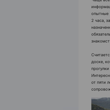
информац
опытные 
2 часа, 
назначен
обязател
знакомст
Считаетс
доске, к
прогулки
Интересн
от пяти 
сопровож