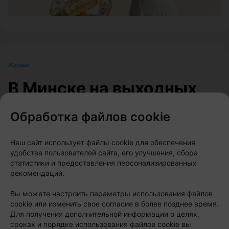
Журнал
В Минске на выходных
пройдет большой
Обработка файлов cookie
фестиваль для
любителей животных
Наш сайт использует файлы cookie для обеспечения
удобства пользователей сайта, его улучшения, сбора
статистики и предоставления персонализированных
Автор:
relax.by, 07.08.2026
рекомендаций.
Вы можете настроить параметры использования файлов
8 и 9 августа на берегу Цнянского водохранилища,
cookie или изменить свое согласие в более позднее время.
Для получения дополнительной информации о целях,
в парке Lakeside Park («Северный берег»),
сроках и порядке использования файлов cookie вы