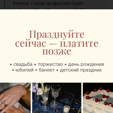
билета. Город профессий будет
работать 19 и 20 августа с 10.00 до
19.00.
Узнайте больше о фестивале:
http://bookids.by/
Входные билеты:
Свободный вход для детей до 12 лет
(включительно), ветеранов ВОВ и
инвалидов.
10 руб – детям старше 12 лет и до 17
лет (включительно)
20 руб – 1 взрослый билет
35 руб – семейный билет (2 взрослых
и дети)