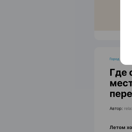
Город
•
Тема
Где 
мест
пере
Автор:
rel
Летом хо