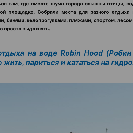
ься там, где вместо шума города слышны птицы, во
ной площадке. Собрали места для разного отдыха 
и, банями, велопрогулками, пляжами, спортом, лесом
о просто выдохнуть.
отдыха на воде Robin Hood (Робин 
 жить, париться и кататься на гидр