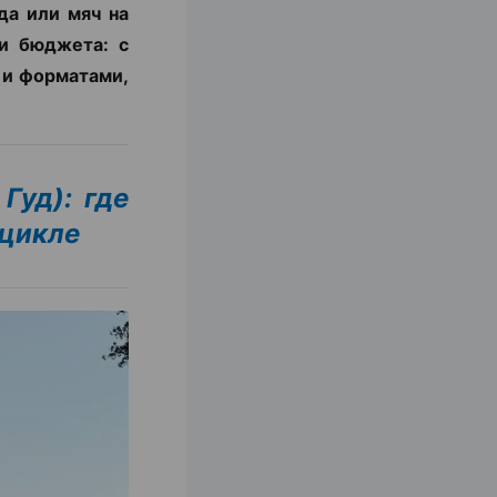
да или мяч на
и бюджета: с
 и форматами,
Гуд): где
оцикле