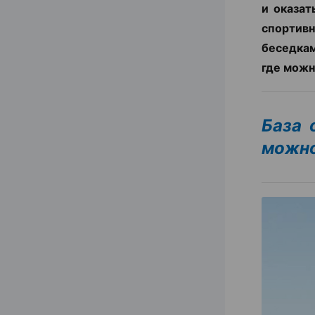
и оказат
спортив
беседкам
где можн
База 
можно