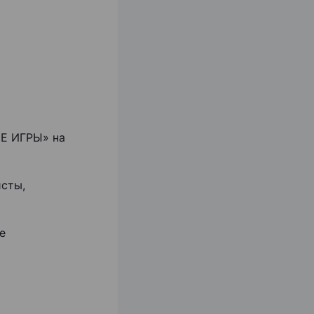
ИЕ ИГРЫ» на
исты,
е