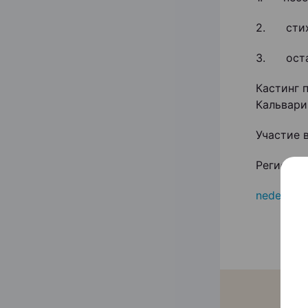
2. стих
3. остал
Кастинг п
Кальварий
Участие в
Регистра
nedetskie