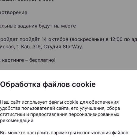
отворение
ьные задания будут на месте
ройдет пройдёт 14 октября (воскресенье) в 12:00 по ад
ская, 1, Каб. 319, Студия StarWay.
 кастинге – бесплатно!
ция по телефону: +375 29 614 03 92
Обработка файлов cookie
igry.by
Наш сайт использует файлы cookie для обеспечения
Следите за нами в соцсетях
удобства пользователей сайта, его улучшения, сбора
статистики и предоставления персонализированных
рекомендаций.
Вы можете настроить параметры использования файлов