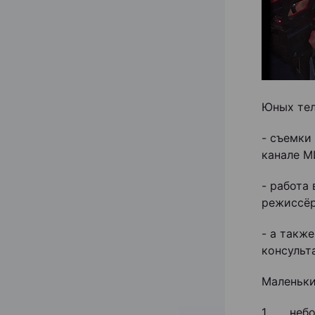
Юных тел
- съемки
канале М
- работа
режиссёр
- а такж
консульт
Маленьки
1. небол