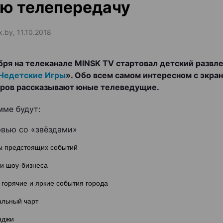
ю телепередачу
x.by, 11.10.2018
бря на телеканале MINSK TV стартовал детский развл
Недетские Игры
». Обо всем самом интересном с экра
ров рассказывают юные телеведущие.
мме будут:
рвью со «звёздами»
ы предстоящих событий
ти шоу-бизнеса
горячие и яркие события города
альный чарт
нджи