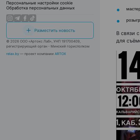
Персональные настройки cookie
Обработка персональных данных
мастер
розыгр
Разместить новость
В связи 
для съём
© 2026 ООО «Артокс Лаб», УНП 191700409,
регистрирующий орган - Минский горисполком
relax.by
— проект компании
ARTOX