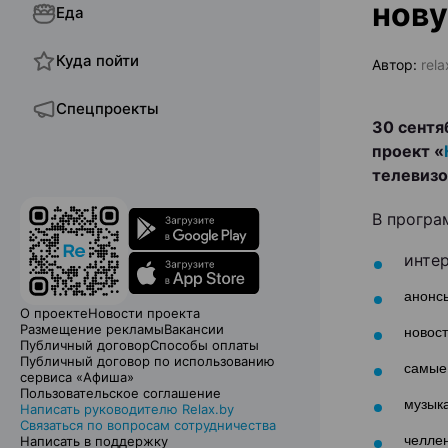
нову
Еда
Куда пойти
Автор:
rela
Спецпроекты
30 сентя
проект «
телевизо
В програ
инте
анонс
О проекте
Новости проекта
Размещение рекламы
Вакансии
новос
Публичный договор
Способы оплаты
Публичный договор по использованию
самые 
сервиса «Афиша»
Пользовательское соглашение
музык
Написать руководителю Relax.by
Связаться по вопросам сотрудничества
челле
Написать в поддержку