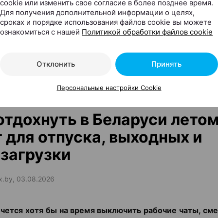
cookie или изменить свое согласие в более позднее время.
Для получения дополнительной информации о целях,
ЭФФЕКТИВНАЯ РЕКЛАМА НА САЙТЕ
сроках и порядке использования файлов cookie вы можете
ознакомиться с нашей
Политикой обработки файлов cookie
Отклонить
Принять
Персональные настройки Cookie
 дня
отдохнуть в Беларуси летом
 для отпуска, выходных и
загрузки
ax.by, 03.08.2026
чется хотя бы на время выключить рабочие чаты, сме