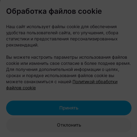
Контакты:
+375 29 165-10-10
Обработка файлов cookie
Наш сайт использует файлы cookie для обеспечения
«Парк Полянка»: отдых у воды,
удобства пользователей сайта, его улучшения, сбора
статистики и предоставления персонализированных
веревочный парк и домики всего
рекомендаций.
в 15 минутах от Бреста
Вы можете настроить параметры использования файлов
cookie или изменить свое согласие в более позднее время.
Для получения дополнительной информации о целях,
сроках и порядке использования файлов cookie вы
можете ознакомиться с нашей
Политикой обработки
файлов cookie
Принять
Отклонить