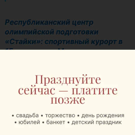
Республиканский центр
олимпийской подготовки
«Стайки»: спортивный курорт в
15 минутах от Минска